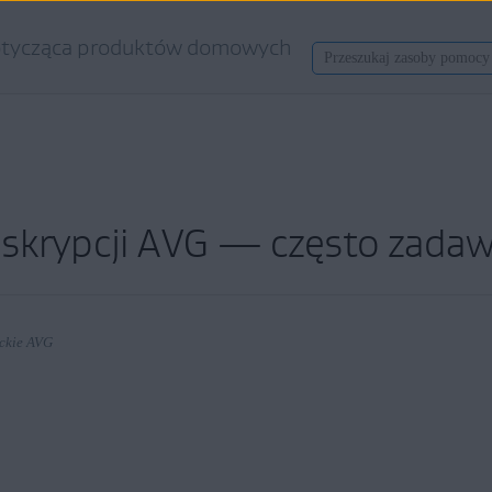
tycząca produktów domowych
skrypcji AVG — często zadaw
nckie AVG
nckie AVG