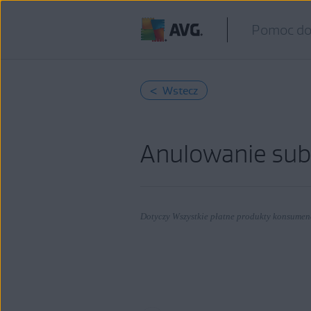
Pomoc do
< Wstecz
Anulowanie sub
Dotyczy Wszystkie płatne produkty konsume
Produkty:
Wszystkie płatne produkty konsume