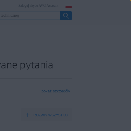
Zaloguj się do AVG Account
ane pytania
pokaż szczegóły
ROZWIŃ WSZYSTKO