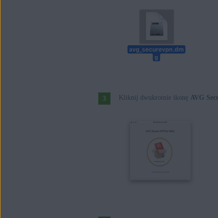
Kliknij dwukrotnie ikonę
AVG Sec