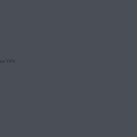
ure VPN
.