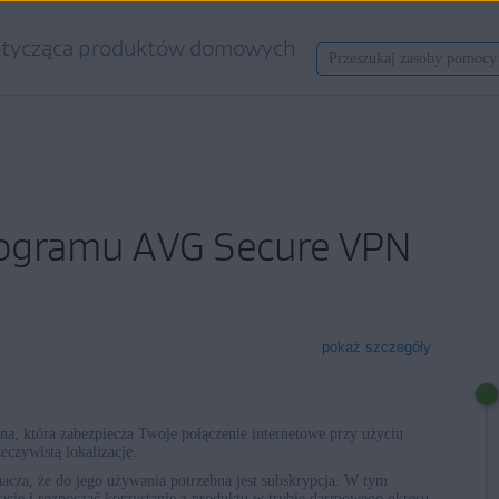
tycząca produktów domowych
rogramu AVG Secure VPN
pokaż szczegóły
tna, która zabezpiecza Twoje połączenie internetowe przy użyciu
czywistą lokalizację.
cza, że do jego używania potrzebna jest subskrypcja. W tym
kację i rozpocząć korzystanie z produktu w trybie darmowego okresu