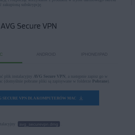
ć zakupioną subskrypcję.
ji AVG Secure VPN
C
ANDROID
IPHONE/IPAD
ać plik instalacyjny
AVG Secure VPN
, a następnie zapisz go w
ac (domyślnie pobrane pliki są zapisywane w folderze
Pobrane
).
G SECURE VPN DLA KOMPUTERÓW MAC
avg_securevpn.dmg
stalacyjny
.