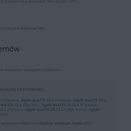
aby połączyć się z serwerami AVG Secure VPN.
alowana na komputerze Mac.
lemów
łnia minimalne wymagania systemowe.
AGANIA SYSTEMOWE:
x
(Sonoma),
Apple macOS 13.x
(Ventura),
Apple macOS 12.x
 macOS 11.x
(Big Sur),
Apple macOS 10.15.x
(Catalina),
14.x
(Mojave),
Apple macOS 10.13.x
(High Sierra),
Apple
erra)
m
procesorem
Intel
lub
układem scalonym Apple
(M1)