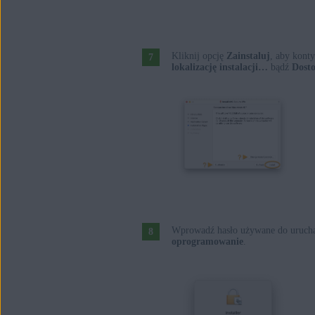
Kliknij opcję
Zainstaluj
, aby kont
lokalizację instalacji…
bądź
Dosto
Wprowadź hasło używane do urucham
oprogramowanie
.