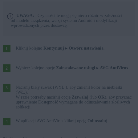
UWAGA:
Czynności te mogą się nieco różnić w zależności
od modelu urządzenia, wersji systemu Android i modyfikacji
wprowadzonych przez dostawcę.
Kliknij kolejno
Kontynuuj
▸
Otwórz ustawienia
.
Wybierz kolejno opcje
Zainstalowane usługi
▸
AVG AntiVirus
.
Naciśnij biały suwak (WYŁ.), aby zmienił kolor na niebieski
(WŁ.).
W razie potrzeby naciśnij opcję
Zezwalaj
(lub
OK
), aby przyznać
uprawnienie Dostępność wymagane do odinstalowania złośliwych
aplikacji.
W aplikacji AVG AntiVirus kliknij opcję
Odinstaluj
.