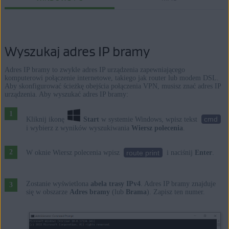
bitowa
Apple macOS 12.x (Monterey)
Apple macOS 11.x (Big Sur)
Wyszukaj adres IP bramy
Apple macOS 10.15.x (Catalina)
Apple macOS 10.14.x (Mojave)
Adres IP bramy to zwykle adres IP urządzenia zapewniającego
Apple macOS 10.13.x (High Sierra)
komputerowi połączenie internetowe, takiego jak router lub modem DSL.
Aby skonfigurować ścieżkę obejścia połączenia VPN, musisz znać adres IP
Apple macOS 10.12.x (Sierra)
urządzenia. Aby wyszukać adres IP bramy:
cmd
Kliknij ikonę
Start
w systemie Windows, wpisz tekst
i wybierz z wyników wyszukiwania
Wiersz polecenia
.
route print
W oknie Wiersz polecenia wpisz
i naciśnij
Enter
.
Zostanie wyświetlona
abela trasy IPv4
. Adres IP bramy znajduje
się w obszarze
Adres bramy
(lub
Brama
). Zapisz ten numer.