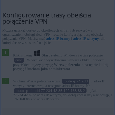
Konfigurowanie trasy obejścia
połączenia VPN
Możesz uzyskać dostęp do określonych witryn lub serwerów z
ograniczeniem obsługi sieci VPN, ręcznie konfigurując trasę obejścia
połączenia VPN. Musisz znać
adres IP bramy
i
adres IP witryny
, dla
której chcesz zastosować obejście.
Kliknij ikonę
Start
systemu Windows i wpisz polecenie
cmd
. W wynikach wyszukiwania wybierz i kliknij prawym
przyciskiem myszy pozycję
Wiersz polecenia
, a następnie kliknij
pozycję
Uruchom jako administrator
.
route -p -4 add
W oknie Wiersz polecenia wpisz
i adres IP
witryny internetowej, a następnie adres IP bramy. Np.
route -p -4 add 77.234.42.85 192.168.88.2
, gdzie
77.234.42.85
to adres IP witryny, do której chcesz uzyskać dostęp, a
192.168.88.2
to adres IP bramy.