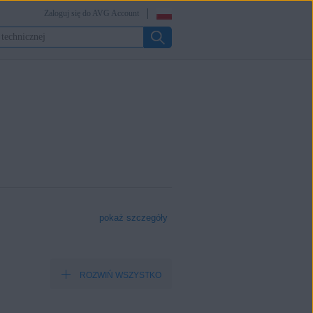
Zaloguj się do AVG Account
pokaż szczegóły
ROZWIŃ WSZYSTKO