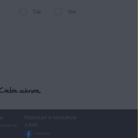
Tak
Nie
ale nie możemy zagwarantować,
AVG TuneUp, skontaktuj się
my
Pozostań w kontakcie
z AVG
rusowe dla
Facebook