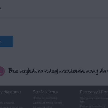
?
oc
▸
Prześlij opinię
po lewej stronie paska menu Apple.
odaj imię i adres e-mail, a następnie kliknij przycisk
Wyślij
.
c
inia zostanie przejrzana iwzięta pod uwagę przez nasz zespół programistów, 
iedź. Jeśli potrzebujesz pomocy związanej zproblemem dotyczącym programu 
ną AVG
.
ty dla domu
Strefa klienta
Partnerzy i fir
Odnów lub uaktualnij
Oprogramowanie antywi
firm
 do pobrania
Zarejestruj swoją licencję
Partnerzy i resellerzy
anie antywirusowe
Aktywacja usług