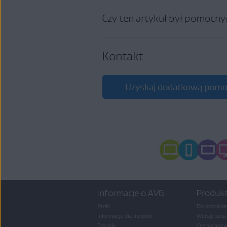
Czy ten artykuł był pomocny
Kliknij kolejno opcje
Pom
Kontakt
Wpisz opinię, opcjonalnie p
Uzyskaj dodatkową pomo
UWAGA:
Twoje op
że otrzymasz odpow
z
pomocą technicz
Informacje o AVG
Produk
Profil
Do pobrania
Informacje dla mediów
Wersje beta
Zasady
Oprogramow