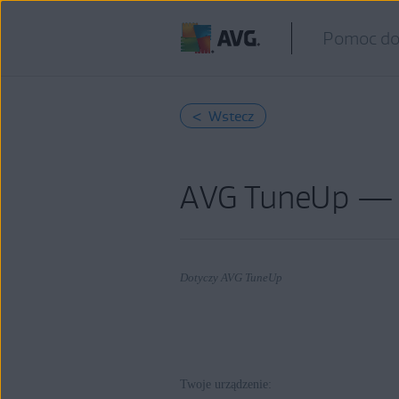
Pomoc do
< Wstecz
AVG TuneUp — c
Dotyczy AVG TuneUp
Produkty:
Twoje urządzenie:
AVG TuneUp