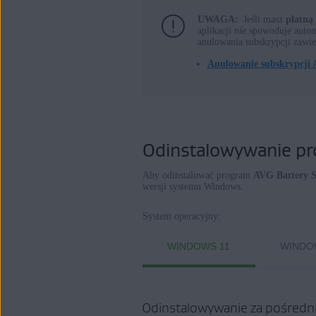
UWAGA:
Jeśli masz
płatną
AVG Battery Saver 22.x dla systemu
aplikacji
nie
spowoduje automa
anulowania subskrypcji zawie
Systemy operacyjne:
Anulowanie subskrypcji 
Microsoft Windows 11 Home / Pro / E
Microsoft Windows 10 Home / Pro / E
Microsoft Windows 8.1 / Pro / Enterp
Microsoft Windows 8 / Pro / Enterpri
Odinstalowywanie pr
Microsoft Windows 7 Home Basic / Ho
Service Pack 1, wersja 32-/64-bitowa
Aby odinstalować program
AVG Battery S
wersji systemu Windows.
System operacyjny:
WINDOWS 11
WINDO
Odinstalowywanie za pośredn