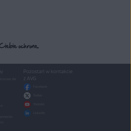
my
Pozostań w kontakcie
z AVG
rusowe dla
Facebook
Twitter
Youtube
ce
LinkedIn
partnerów
irm