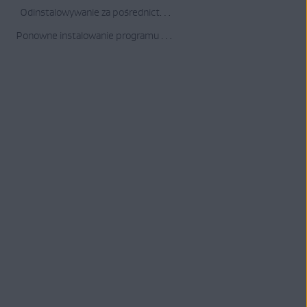
Odinstalowywanie za pośrednictwem menu Start
Ponowne instalowanie programu AVG Battery Saver