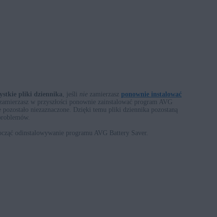
stkie pliki dziennika
, jeśli
nie
zamierzasz
ponownie instalować
 zamierzasz w przyszłości ponownie zainstalować program AVG
e pozostało niezaznaczone. Dzięki temu pliki dziennika pozostaną
 problemów.
począć odinstalowywanie programu AVG Battery Saver.