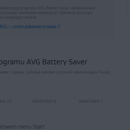
subskrypcję programu AVG Battery Saver, odinstalowanie
 Windows
tycznego anulowania subskrypcji. Instrukcje dotyczące
ra następujący artykuł:
AVG — często zadawane pytania
nterprise / Education
nterprise / Education — wersja 32-/64-bitowa
rise — wersja 32-/64-bitowa
se — wersja 32-/64-bitowa
ogramu AVG Battery Saver
me Premium / Professional / Enterprise / Ultimate — dodatek
aver
z laptopa, wykonaj poniższe czynności odpowiadające Twojej
WS 10
WINDOWS 8
WINDOWS 7
ictwem menu Start