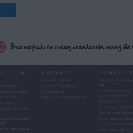
c
ty dla domu
Strefa klienta
Partnerzy i fir
Odnów lub uaktualnij
Oprogramowanie antywi
firm
 do pobrania
Zarejestruj swoją licencję
Partnerzy i resellerzy
anie antywirusowe
Aktywacja usług
Centrum resellerów
two mobilne
Wsparcie produktów domowych
AVG CloudCare
™
komputera
AVG Managed Workpla
plikacje na komputer
Centrify Identity Service
rusów i szkodliwego
Pomoc techniczna dla 
ania
Pomoc techniczna dla f
bezpłatnego antywirusa
Stowarzyszone firmy