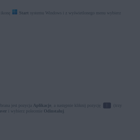
 ikonę
Start
systemu Windows i z wyświetlonego menu wybierz
⋮
brana jest pozycja
Aplikacje
, a następnie kliknij pozycję
(trzy
aver
i wybierz polecenie
Odinstaluj
.