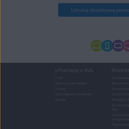
Uzyskaj dodatkową pomo
Informacje o AVG
Produk
Profil
Do pobrania
Informacje dla mediów
Wersje beta
Zasady
Oprogramow
Wyszukiwarka resellerów
Bezpieczeńs
Kontakt
Wydajność 
Bezpłatne a
Mac
Usuwanie wi
oprogramow
Pobieranie 