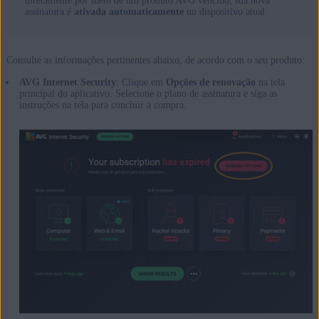
diretamente por meio de um produto AVG vencido, sua nova
assinatura é
ativada automaticamente
no dispositivo atual.
Consulte as informações pertinentes abaixo, de acordo com o seu produto:
AVG Internet Security
: Clique em
Opções de renovação
na tela
principal do aplicativo. Selecione o plano de assinatura e siga as
instruções na tela para concluir a compra.