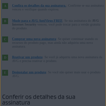
Microsoft Windows 10 Home / Pro / Enterprise / Education - 32 /
Confira os detalhes da sua assinatura.
: Confirme se sua assinatura
64-bit
venceu e verifique quando expirou.
Microsoft Windows 8.1 / Pro / Enterprise - 32 / 64-bit
Microsoft Windows 8 / Pro / Enterprise - 32 / 64-bit
Mude para o AVG AntiVirus FREE
: Se sua assinatura do
AVG
Internet Security
venceu, você pode trocar para a versão gratuita
Microsoft Windows 7 Home Basic / Home Premium / Professional /
do produto.
Enterprise / Ultimate - Service Pack 1, 32 / 64-bit
Comprar uma nova assinatura
: Se quiser continuar usando os
recursos do produto pago, mas ainda não adquiriu uma nova
Apple macOS 12.x (Monterey)
assinatura.
Apple macOS 11.x (Big Sur)
Apple macOS 10.15.x (Catalina)
Reativar um produto
: Se você já adquiriu uma nova assinatura da
AVG e precisa reativar o produto.
Apple macOS 10.14.x (Mojave)
Apple macOS 10.13.x (High Sierra)
Desinstalar um produto
: Se você não quiser mais usar o produto
Apple macOS 10.12.x (Sierra)
AVG.
Apple Mac OS X 10.11.x (El Capitan)
Conferir os detalhes da sua
assinatura