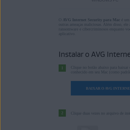
WINDOWS PC
AVG Internet Security 20.x para Mac
Sistemas operacionais:
O
AVG Internet Security para Mac
é um 
outras ameaças maliciosas. Além disso, ele a
Microsoft Windows 11 Home / Pro / E
ransomware e cibercriminosos enquanto você 
aplicativo.
Microsoft Windows 10 Home / Pro / En
Microsoft Windows 8.1 / Pro / Enterpri
Microsoft Windows 8 / Pro / Enterprise
Instalar o AVG Intern
Microsoft Windows 7 Home Basic/Hom
atualização de pacote cumulativo de 
Clique no botão abaixo para baixar 
Apple macOS 15.x (Sequoia)
conhecido em seu Mac (como padrão,
Apple macOS 14.x (Sonoma)
Apple macOS 13.x (Ventura)
BAIXAR O AVG INTERN
Apple macOS 12.x (Monterey)
Apple macOS 11.x (Big Sur)
Apple macOS 10.15.x (Catalina)
Clique duas vezes no arquivo de ins
Apple macOS 10.14.x (Mojave)
Apple macOS 10.13.x (High Sierra)