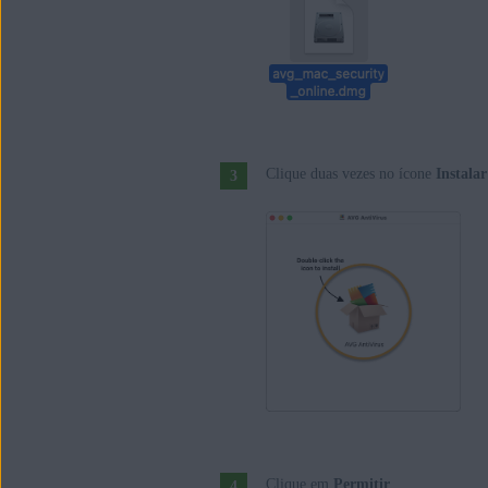
Clique duas vezes no ícone
Instala
Clique em
Permitir
.