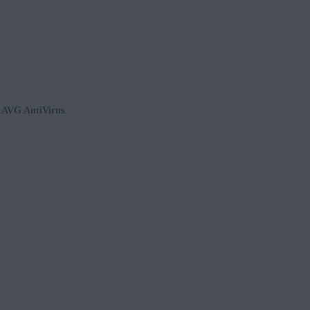
r AVG AntiVirus
.