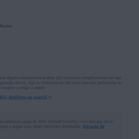
lixeira
.
, mas alguns componentes podem não funcionar completamente até que
guração inicial, siga as instruções na tela para conceder permissões ao
 consulte o artigo a seguir:
o AVG AntiVirus no macOS
ma assinatura paga do AVG Internet Security, você terá que ativá-
tigo a seguir para obter instruções detalhadas:
Ativação do