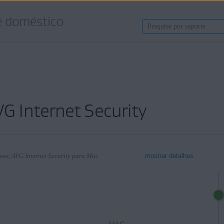
e doméstico
VG Internet Security
ows, AVG Internet Security para Mac
mostrar detalhes
dows