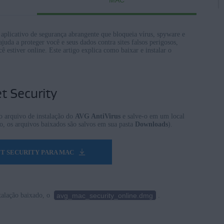
MAC
aplicativo de segurança abrangente que bloqueia vírus, spyware e
juda a proteger você e seus dados contra sites falsos perigosos,
nterprise / Education
estiver online. Este artigo explica como baixar e instalar o
terprise / Education - 32 / 64-bit
se - 32 / 64-bit
 - 32 / 64-bit
et Security
e Premium/Professional/Enterprise/Ultimate - Service Pack 1 com
conveniência, 32/64 bits
o arquivo de instalação do
AVG AntiVirus
e salve-o em um local
 os arquivos baixados são salvos em sua pasta
Downloads
).
ET SECURITY PARA MAC
avg_mac_security_online.dmg
talação baixado, o
.