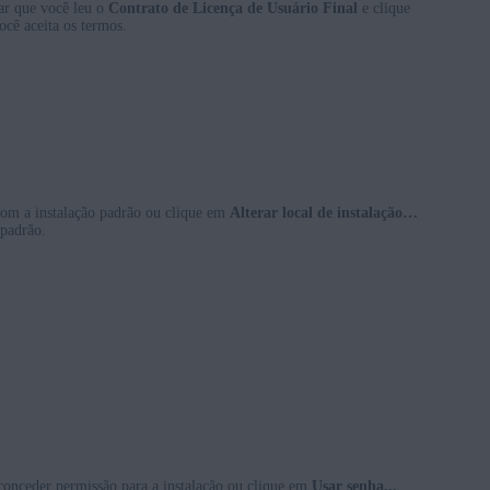
ar que você leu o
Contrato de Licença de Usuário Final
e clique
cê aceita os termos.
com a instalação padrão ou clique em
Alterar local de instalação…
 padrão.
conceder permissão para a instalação ou clique em
Usar senha...
,