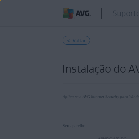
Suport
< Voltar
Instalação do A
Aplica-se a AVG Internet Security para Wind
Produtos:
Seu aparelho:
AVG Internet Security 24.x para Win