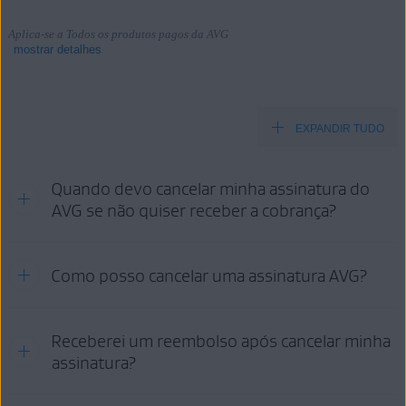
Aplica-se a Todos os produtos pagos da AVG
mostrar detalhes
EXPANDIR TUDO
Produtos:
Todos os produtos pagos da AVG
Quando devo cancelar minha assinatura do
Sistemas operacionais:
AVG se não quiser receber a cobrança?
Todos os sistemas operacionais compatíveis
Consulte as informações na seção pertinente abaixo, dependendo do
Como posso cancelar uma assinatura AVG?
método de compra:
AVG
GOOGLE PLAY
APP STORE
STORE
Suas opções de cancelamento:
Receberei um reembolso após cancelar minha
assinatura?
CONTA
SUPORTE
GOOGLE
APP
AVG
AVG
PLAY
STORE