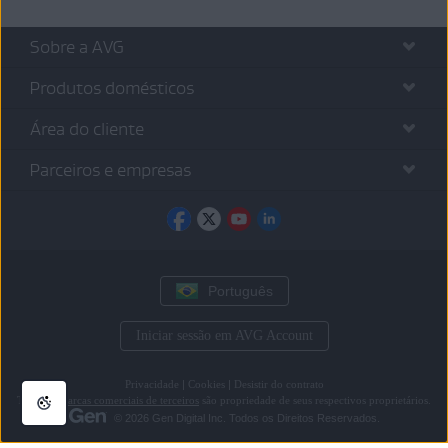
Sobre a AVG
Produtos domésticos
Área do cliente
Parceiros e empresas
Português
Iniciar sessão em AVG Account
Privacidade
|
Cookies
|
Desistir do contrato
Todas as
marcas comerciais de terceiros
são propriedade de seus respectivos proprietários.
© 2026 Gen Digital Inc. Todos os Direitos Reservados.