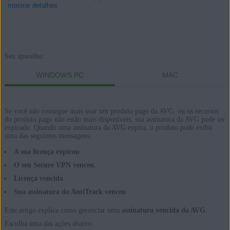
mostrar detalhes
Produtos:
Seu aparelho:
AVG Internet Security 21.x para Windows
WINDOWS PC
MAC
AVG Secure VPN 1.x para Windows
AVG TuneUp 21.x para Windows
Se você não consegue mais usar um produto pago da AVG, ou os recursos
AVG AntiTrack 2.x para Windows
do produto pago não estão mais disponíveis, sua assinatura da AVG pode ter
expirado. Quando uma assinatura da AVG expira, o produto pode exibir
uma das seguintes mensagens:
AVG Internet Security 20.x para Mac
AVG Secure VPN 1.x para Mac
A sua licença expirou
AVG TuneUp 2.x para Mac
O seu Secure VPN venceu.
AVG AntiTrack 1.x para Mac
Licença vencida
Sua assinatura do AntiTrack venceu
Sistemas operacionais:
Este artigo explica como gerenciar uma
assinatura vencida da AVG
.
Microsoft Windows 11 Home / Pro / Enterprise / Education
Escolha uma das ações abaixo: