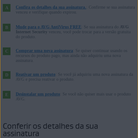
Microsoft Windows 10 Home / Pro / Enterprise / Education - 32 /
Confira os detalhes da sua assinatura.
: Confirme se sua assinatura
64-bit
venceu e verifique quando expirou.
Microsoft Windows 8.1 / Pro / Enterprise - 32 / 64-bit
Microsoft Windows 8 / Pro / Enterprise - 32 / 64-bit
Mude para o AVG AntiVirus FREE
: Se sua assinatura do
AVG
Internet Security
venceu, você pode trocar para a versão gratuita
Microsoft Windows 7 Home Basic / Home Premium / Professional /
do produto.
Enterprise / Ultimate - Service Pack 1, 32 / 64-bit
Comprar uma nova assinatura
: Se quiser continuar usando os
recursos do produto pago, mas ainda não adquiriu uma nova
Apple macOS 12.x (Monterey)
assinatura.
Apple macOS 11.x (Big Sur)
Apple macOS 10.15.x (Catalina)
Reativar um produto
: Se você já adquiriu uma nova assinatura da
AVG e precisa reativar o produto.
Apple macOS 10.14.x (Mojave)
Apple macOS 10.13.x (High Sierra)
Desinstalar um produto
: Se você não quiser mais usar o produto
Apple macOS 10.12.x (Sierra)
AVG.
Apple Mac OS X 10.11.x (El Capitan)
Conferir os detalhes da sua
assinatura