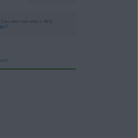
. Para saber mais sobre o
AVG
es
.
MAC
shing e outras ameaças.