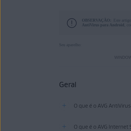
AVG Internet Security
AVG AntiVirus
OBSERVAÇÃO:
Este artig
AntiVirus para Android
, co
Sistemas operacionais:
Windows e macOS
Seu aparelho:
WINDOW
Geral
O que é o AVG AntiVirus
O
O que é o AVG Internet 
AVG AntiVirus
é um aplicativo