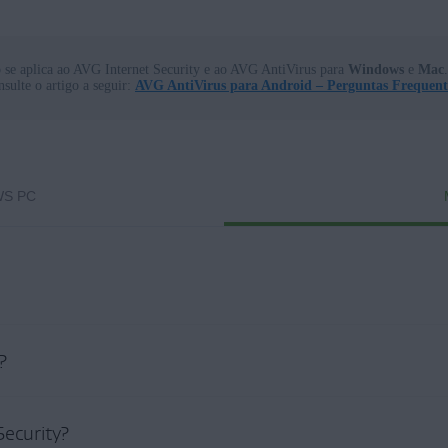
o se aplica ao AVG Internet Security e ao AVG AntiVirus para
Windows
e
Mac
nsulte o artigo a seguir:
AVG AntiVirus para Android – Perguntas Frequent
S PC
?
Security?
 de segurança que ajuda a proteger seus dispositivos contra vírus, malware, phi