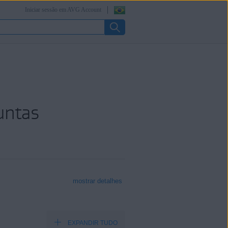
Iniciar sessão em AVG Account
untas
mostrar detalhes
EXPANDIR TUDO