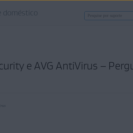
e doméstico
curity e AVG AntiVirus – Perg
irus