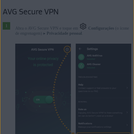
AVG Secure VPN
Abra o AVG Secure VPN e toque em
Configurações
(o ícone
de engrenagem) ▸
Privacidade pessoal
.