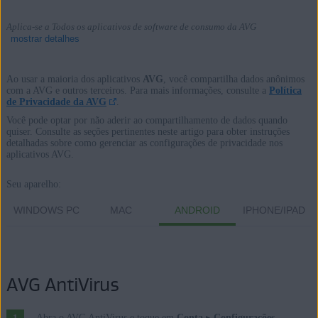
Aplica-se a Todos os aplicativos de software de consumo da AVG
mostrar detalhes
Ao usar a maioria dos aplicativos
AVG
, você compartilha dados anônimos
com a AVG e outros terceiros. Para mais informações, consulte a
Política
de Privacidade da AVG
.
Produtos:
Você pode optar por não aderir ao compartilhamento de dados quando
Todos os aplicativos de software de consumo da AVG
quiser. Consulte as seções pertinentes neste artigo para obter instruções
detalhadas sobre como gerenciar as configurações de privacidade nos
aplicativos AVG.
Sistemas operacionais:
Seu aparelho:
Todas as plataformas compatíveis
WINDOWS PC
MAC
ANDROID
IPHONE/IPAD
AVG AntiVirus
Abra o AVG AntiVirus e toque em
Conta
▸
Configurações
.