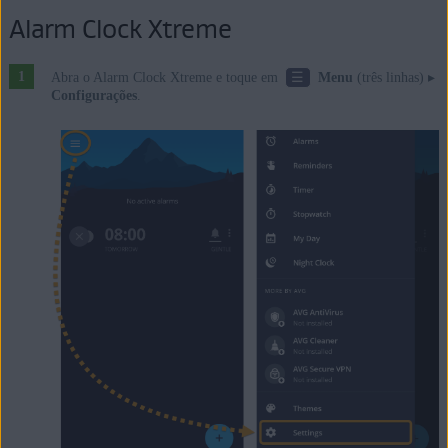
Alarm Clock Xtreme
☰
Abra o Alarm Clock Xtreme e toque em
Menu
(três linhas) ▸
Configurações
.