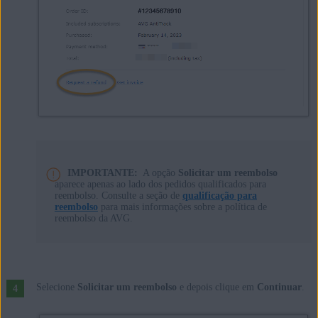
IMPORTANTE:
A opção
Solicitar um reembolso
aparece apenas ao lado dos pedidos qualificados para
reembolso. Consulte a seção de
qualificação para
reembolso
para mais informações sobre a política de
reembolso da AVG.
Selecione
Solicitar um reembolso
e depois clique em
Continuar
.