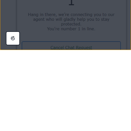
Sua solicitação de reembolso é então enviada para processamento. Quando a
solicitação for processada, você será notificado por e-mail.
OBSERVAÇÃO:
Para pagamentos feitos com cartão de
crédito/débito ou PayPal, o processo de reembolso pode levar até
7 dias úteis
. Para outras formas de pagamento, o processo de
reembolso pode levar até
14 dias úteis
.