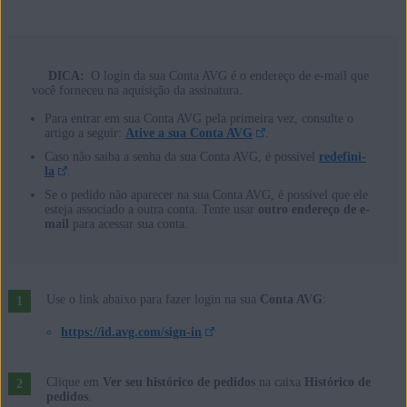
DICA:
O login da sua Conta AVG é o endereço de e-mail que
você forneceu na aquisição da assinatura.
Para entrar em sua Conta AVG pela primeira vez, consulte o
artigo a seguir:
Ative a sua Conta AVG
.
Caso não saiba a senha da sua Conta AVG, é possível
redefini-
la
.
Se o pedido não aparecer na sua Conta AVG, é possível que ele
esteja associado a outra conta. Tente usar
outro endereço de e-
mail
para acessar sua conta.
Use o link abaixo para fazer login na sua
Conta AVG
:
https://id.avg.com/sign-in
Clique em
Ver seu histórico de pedidos
na caixa
Histórico de
pedidos
.