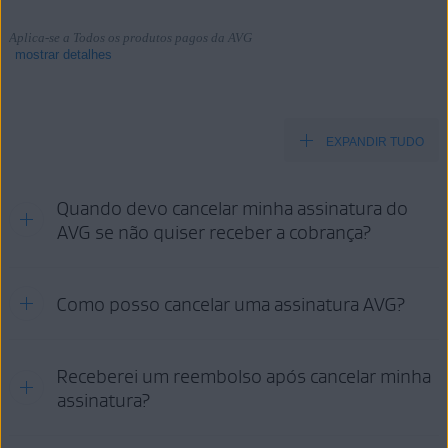
Aplica-se a Todos os produtos pagos da AVG
mostrar detalhes
EXPANDIR TUDO
Produtos:
Todos os produtos pagos da AVG
Quando devo cancelar minha assinatura do
Sistemas operacionais:
AVG se não quiser receber a cobrança?
Todos os sistemas operacionais compatíveis
Consulte as informações na seção pertinente abaixo, dependendo do
Como posso cancelar uma assinatura AVG?
método de compra:
AVG
GOOGLE PLAY
APP STORE
STORE
Suas opções de cancelamento:
Receberei um reembolso após cancelar minha
assinatura?
CONTA
SUPORTE
GOOGLE
APP
AVG
AVG
PLAY
STORE