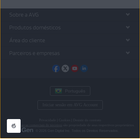
Sobre a AVG
Produtos domésticos
Área do cliente
Parceiros e empresas
Português
Iniciar sessão em AVG Account
Privacidade
|
Cookies
|
Desistir do contrato
Todas as
marcas comerciais de terceiros
são propriedade de seus respectivos proprietários.
© 2026 Gen Digital Inc. Todos os Direitos Reservados.