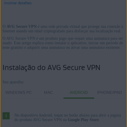
mostrar detalhes
O
AVG Secure VPN
é uma rede privada virtual que protege sua conexão à
Produtos:
Internet usando um túnel criptografado para disfarçar sua localização real.
O AVG Secure VPN é um produto pago que requer uma assinatura para ser
AVG Secure VPN
usado. Este artigo explica como instalar o aplicativo, iniciar um período de
teste gratuito e adquirir uma assinatura ou ativar uma assinatura existente.
Sistemas operacionais:
Windows, macOS, Android, iOS
Instalação do AVG Secure VPN
Seu aparelho:
WINDOWS PC
MAC
ANDROID
IPHONE/IPAD
No dispositivo Android, toque no botão abaixo para abrir a página
do produto AVG Secure VPN na
Google Play Store
.