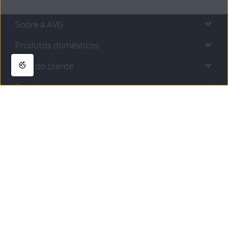
Sobre a AVG
Produtos domésticos
Área do cliente
Parceiros e empresas
Português
Iniciar sessão em AVG Account
Privacidade
|
Cookies
|
Desistir do contrato
Todas as
marcas comerciais de terceiros
são propriedade de seus respectivos proprietários.
© 2026 Gen Digital Inc. Todos os Direitos Reservados.