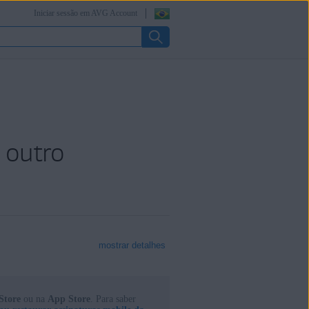
Iniciar sessão em AVG Account
 outro
mostrar detalhes
Store
ou na
App Store
. Para saber