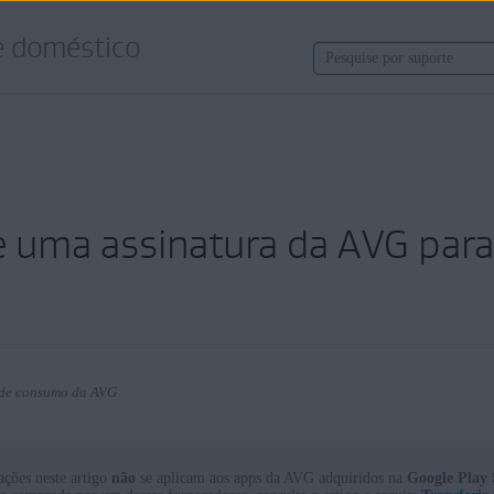
e doméstico
e uma assinatura da AVG para
e de consumo da AVG
ções neste artigo
não
se aplicam aos apps da AVG adquiridos na
Google Play 