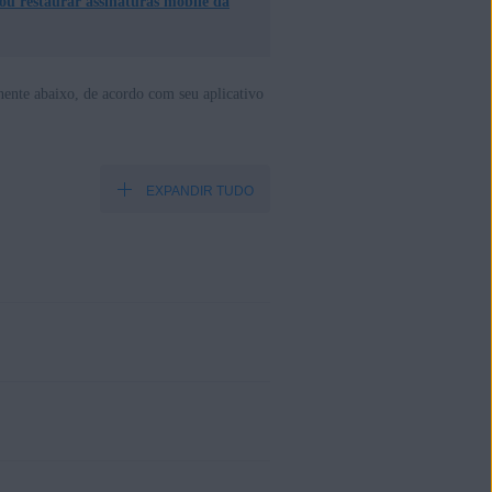
 ou restaurar assinaturas mobile da
inente abaixo, de acordo com seu aplicativo
EXPANDIR TUDO
comprada:
ente. Você pode transferir sua
urity para PC e Mac, bem como o
 assinatura para outro PC Windows,
 pode transferir sua assinatura
ura para um Mac alternativo, mas