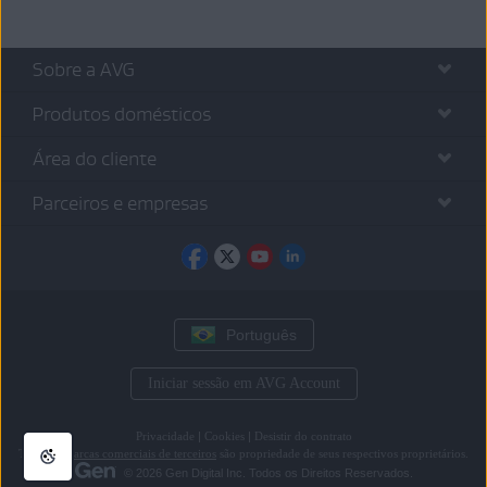
Sobre a AVG
Produtos domésticos
Área do cliente
Parceiros e empresas
Português
Iniciar sessão em AVG Account
Privacidade
|
Cookies
|
Desistir do contrato
Todas as
marcas comerciais de terceiros
são propriedade de seus respectivos proprietários.
© 2026 Gen Digital Inc. Todos os Direitos Reservados.