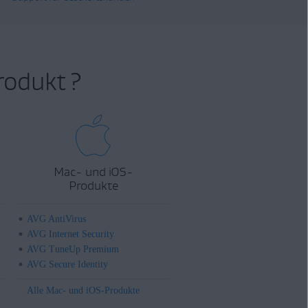
rodukt ?
Mac- und iOS-
Produkte
AVG AntiVirus
AVG Internet Security
AVG TuneUp Premium
AVG Secure Identity
Alle Mac- und iOS-Produkte