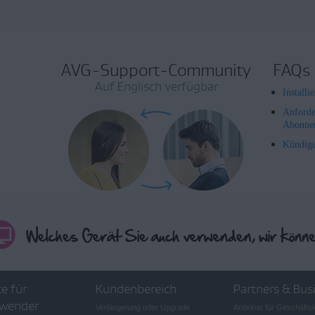
AVG-Support-Community
FAQs
Auf Englisch verfügbar
Install
Anforde
Abonne
Kündig
e für
Kundenbereich
Partners & Bus
wender
Verlängerung oder Upgrade
Antivirus für Geschäft