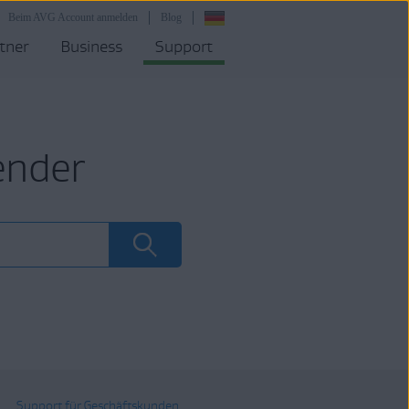
Beim AVG Account anmelden
Blog
tner
Business
Support
ender
Support für Geschäftskunden