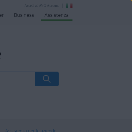
Accedi ad AVG Account
er
Business
Assistenza
e
Assistenza per le aziende