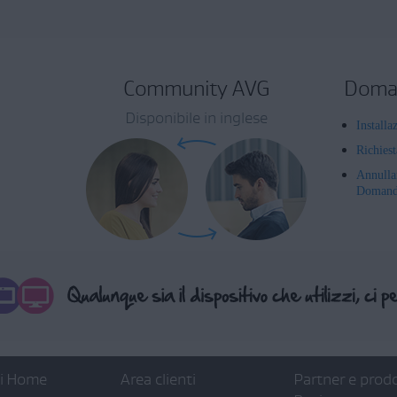
Community AVG
Doman
Disponibile in inglese
Installa
Richies
Annulla
Domande
ti Home
Area clienti
Partner e prodo