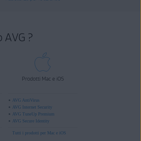
o AVG ?
Prodotti Mac e iOS
AVG AntiVirus
AVG Internet Security
AVG TuneUp Premium
AVG Secure Identity
Tutti i prodotti per Mac e iOS