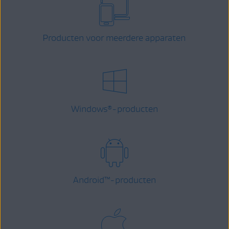
Producten voor meerdere apparaten
Windows
-producten
®
Android
™
-producten