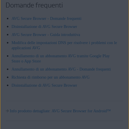
Domande frequenti
AVG Secure Browser - Domande frequenti
Disinstallazione di AVG Secure Browser
AVG Secure Browser - Guida introduttiva
Modifica delle impostazioni DNS per risolvere i problemi con le
applicazioni AVG
Annullamento di un abbonamento AVG tramite Google Play
Store o App Store
Annullamento di un abbonamento AVG - Domande frequenti
Richiesta di rimborso per un abbonamento AVG
Disinstallazione di AVG Secure Browser
Info prodotto dettagliate: AVG Secure Browser for Android™