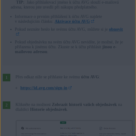
TIP:
Jako přihlašovací jméno k účtu AVG slouží e-mailová
adresa, kterou jste uvedli při nákupu předplatného.
Informace o prvním přihlášení k účtu AVG najdete
v následujícím článku:
Aktivace účtu AVG
.
Pokud neznáte heslo ke svému účtu AVG, můžete si je
obnovit
.
Pokud objednávku na svém účtu AVG nevidíte, je možné, že je
přiřazena k jinému účtu. Zkuste se k účtu přihlásit
jinou e-
mailovou adresou
.
Přes odkaz níže se přihlaste ke svému
účtu AVG
:
https://id.avg.com/sign-in
Klikněte na možnost
Zobrazit historii vašich objednávek
na
dlaždici
Historie objednávek
.