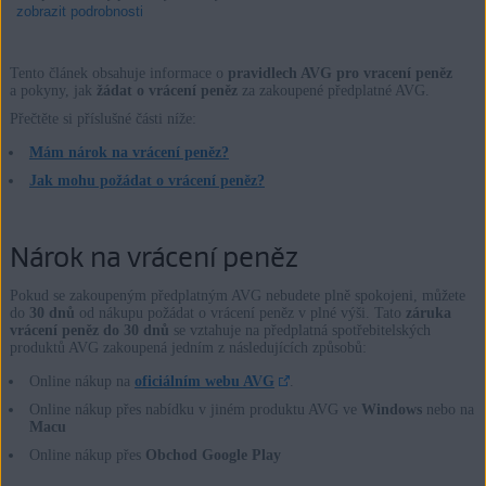
zobrazit podrobnosti
Tento článek obsahuje informace o
pravidlech AVG pro vracení peněz
a pokyny, jak
žádat o vrácení peněz
za zakoupené předplatné AVG.
Produkty:
Přečtěte si příslušné části níže:
Všechny produkty a služby AVG
Mám nárok na vrácení peněz?
Jak mohu požádat o vrácení peněz?
Operační systémy:
Všechny podporované platformy
Nárok na vrácení peněz
Pokud se zakoupeným předplatným AVG nebudete plně spokojeni, můžete
do
30 dnů
od nákupu požádat o vrácení peněz v plné výši. Tato
záruka
vrácení peněz do 30 dnů
se vztahuje na předplatná spotřebitelských
produktů AVG zakoupená jedním z následujících způsobů:
Online nákup na
oficiálním webu AVG
.
Online nákup přes nabídku v jiném produktu AVG ve
Windows
nebo na
Macu
Online nákup přes
Obchod Google Play