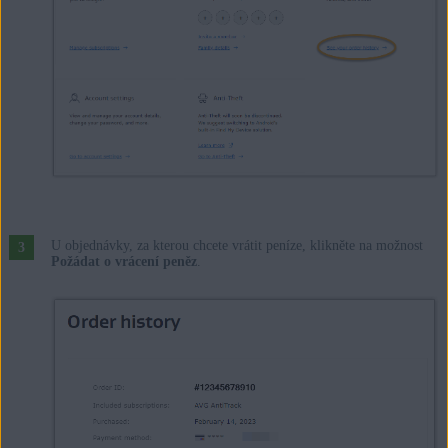
U objednávky, za kterou chcete vrátit peníze, klikněte na možnost
Požádat o vrácení peněz
.