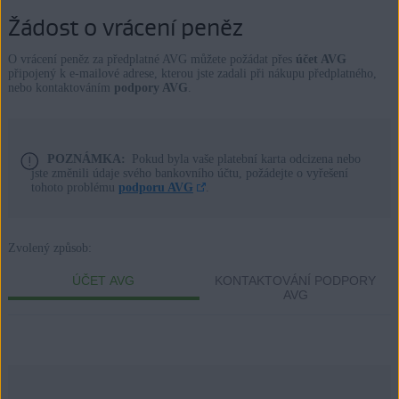
Žádost o vrácení peněz
O vrácení peněz za předplatné AVG můžete požádat přes
účet AVG
připojený k e-mailové adrese, kterou jste zadali při nákupu předplatného,
nebo kontaktováním
podpory AVG
.
POZNÁMKA:
Pokud byla vaše platební karta odcizena nebo
jste změnili údaje svého bankovního účtu, požádejte o vyřešení
tohoto problému
podporu AVG
.
Zvolený způsob:
ÚČET AVG
KONTAKTOVÁNÍ PODPORY
AVG