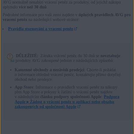
AVG normálně nenabízí vrácení peněz za produkty, od jejichž nákupu
uplynulo
více než 30 dnů
.
Podrobné informace pro vaši zemi najdete v
úplných pravidlech AVG pro
vracení peněz
na následující webové stránce:
Pravidla stornování a vracení peněz
DŮLEŽITÉ:
Záruka vrácení peněz do 30 dnů se
nevztahuje
na produkty AVG zakoupené jedním z následujících způsobů:
Kamenné obchody a nezávislí prodejci
: Chcete-li požádat
o informace ohledně vrácení peněz, kontaktujte přímo dotyčný
obchod nebo prodejce.
App Store
: Informace o pravidlech vracení peněz za nákupy
přes App Store a pokyny k žádání o vrácení peněz najdete
v následujícím
článku podpory společnosti Apple
:
Podpora
Apple ▸
Žádost o vrácení peněz u aplikací nebo obsahu
zakoupených od společnosti Apple