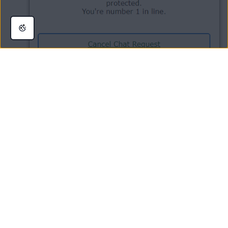
Váš požadavek na vrácení peněz byl odeslán ke zpracování. Až vaši žádost
zpracujeme, dáme vám vědět e-mailem.
POZNÁMKA:
Pokud jste zaplatili kreditní/debetní kartou
nebo přes PayPal, vrácení peněz může zabrat až
7 pracovních
dnů
. V případě ostatních způsobů platby může vrácení peněz
zabrat až
14 pracovních dnů
.