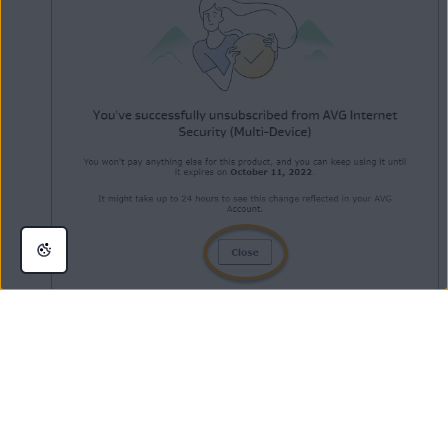
Prodlužování tohoto předplatného jste zrušili. E-mailem vám přijde
potvrzení.