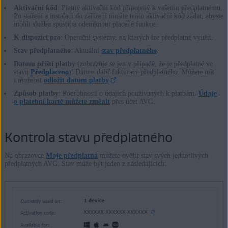
Aktivační kód
: Platný aktivační kód připojený k vašemu předplatnému.
Po stažení a instalaci do zařízení musíte tento aktivační kód zadat, abyste
mohli službu spustit a odemknout placené funkce.
K dispozici pro
: Operační systémy, na kterých lze předplatné využít.
Stav předplatného
: Aktuální
stav předplatného
.
Datum příští platby
(zobrazuje se jen v případě, že je předplatné ve
stavu
Předplaceno
): Datum další fakturace předplatného. Můžete mít
i možnost
odložit datum platby
.
Způsob platby
: Podrobnosti o údajích používaných k platbám.
Údaje
o platební kartě můžete změnit
přes účet AVG.
Kontrola stavu předplatného
Na obrazovce
Moje předplatná
můžete ověřit stav svých jednotlivých
předplatných AVG. Stav může být jeden z následujících: