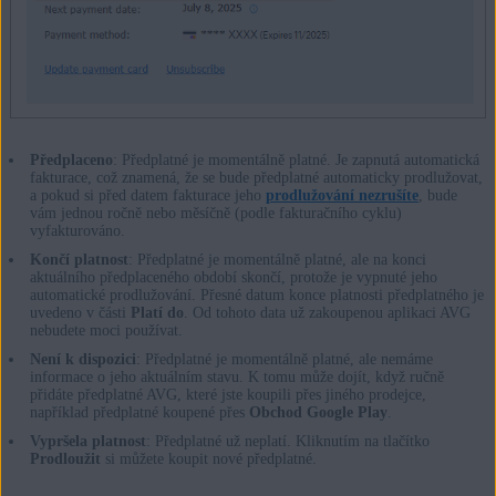
Předplaceno
: Předplatné je momentálně platné. Je zapnutá automatická
fakturace, což znamená, že se bude předplatné automaticky prodlužovat,
a pokud si před datem fakturace jeho
prodlužování nezrušíte
, bude
vám jednou ročně nebo měsíčně (podle fakturačního cyklu)
vyfakturováno.
Končí platnost
: Předplatné je momentálně platné, ale na konci
aktuálního předplaceného období skončí, protože je vypnuté jeho
automatické prodlužování. Přesné datum konce platnosti předplatného je
uvedeno v části
Platí do
. Od tohoto data už zakoupenou aplikaci AVG
nebudete moci používat.
Není k dispozici
: Předplatné je momentálně platné, ale nemáme
informace o jeho aktuálním stavu. K tomu může dojít, když ručně
přidáte předplatné AVG, které jste koupili přes jiného prodejce,
například předplatné koupené přes
Obchod Google Play
.
Vypršela platnost
: Předplatné už neplatí. Kliknutím na tlačítko
Prodloužit
si můžete koupit nové předplatné.