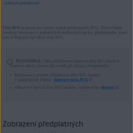
zobrazit podrobnosti
Účet AVG
je portál pro správu vašich předplatných AVG. Tento článek
Produkty:
obsahuje informace o jednotlivých možnostech správy předplatného, které
jsou k dispozici na vašem účtu AVG.
Všechna dostupná předplatná AVG pro spotřebitele
Operační systémy:
POZNÁMKA:
Jako přihlašovací jméno k účtu AVG slouží e-
Všechny podporované operační systémy
mailová adresa, kterou jste uvedli při nákupu předplatného.
Informace o prvním přihlášení k účtu AVG najdete
v následujícím článku:
Aktivace účtu AVG
.
Pokud své heslo k účtu AVG neznáte, můžete si ho
obnovit
.
Zobrazení předplatných