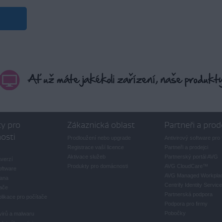
y pro
Zákaznická oblast
Partneři a prod
osti
Prodloužení nebo upgrade
Antivirový software pro 
Registrace vaší licence
Partneři a prodejci
Aktivace služeb
Partnerský portál AVG
averzí
Produkty pro domácnosti
AVG CloudCare
™
oftware
AVG Managed Workpla
rana
Centrify Identity Service
ače
Partnerská podpora
likace pro počítače
Podpora pro firmy
Pobočky
virů a malwaru