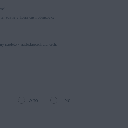
ené.
jte, zda se v horní části obrazovky
y najdete v následujících článcích:
Ano
Ne