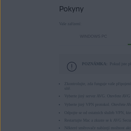
Pokyny
AVG Secure VPN
Operační systémy:
Vaše zařízení:
Windows, macOS, Android a iOS
WINDOWS PC
POZNÁMKA:
Pokud jste p
Zkontrolujte, zda funguje vaše připojen
sítě.
Vyberte jiný server AVG. Otevřete AVG 
Vyberte jiný VPN protokol. Otevřete 
Odpojte se od ostatních služeb VPN, kt
Restartujte Mac a zkuste se k AVG Secu
Některé směrovače nabízejí možnost akt