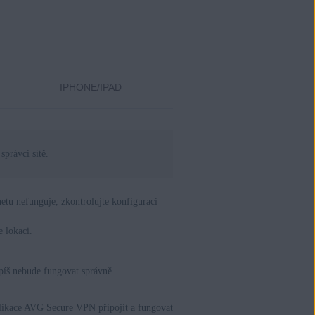
IPHONE/IPAD
správci sítě.
etu nefunguje, zkontrolujte konfiguraci
 lokaci.
píš nebude fungovat správně.
plikace AVG Secure VPN připojit a fungovat