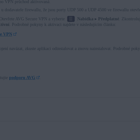
ebo VPN průchod aktivovaná.
e u dodavatele firewallu, že jsou porty UDP 500 a UDP 4500 ve firewallu otevř
☰
í. Otevřete AVG Secure VPN a vyberte
Nabídka
▸
Předplatné
. Zkontrolu
tivní
. Podrobné pokyny k aktivaci najdete v následujícím článku:
re VPN
í navázat, zkuste aplikaci odinstalovat a znovu nainstalovat. Podrobné pokyn
tujte
podporu AVG
.