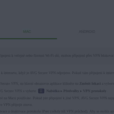
MAC
ANDROID
řipojeni k veřejné nebo firemní Wi-Fi síti, mohou připojení přes VPN blokovat 
í k internetu, když je AVG Secure VPN odpojeno. Pokud vám připojení k intern
Secure VPN, na hlavní obrazovce aplikace klikněte na
Změnit lokaci
a vyberte
☰
AVG Secure VPN a vyberte
Nabídka
▸
Předvolby
▸
VPN protokoly
.
eré na Macu používáte. Pokud jste připojeni k jiné VPN, AVG Secure VPN nejs
re VPN připojit znovu.
ivace a deaktivace protokolu IPsec (někdy též VPN průchod). Aby se mohla a