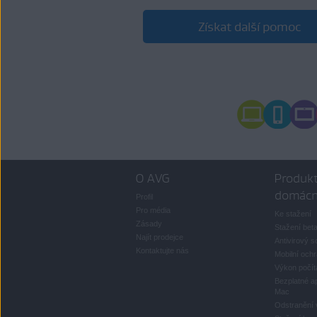
Získat další pomoc
O AVG
Produkt
domácn
Profil
Pro média
Ke stažení
Zásady
Stažení bet
Najít prodejce
Antivirový s
Kontaktujte nás
Mobilní och
Výkon počít
Bezplatné ap
Mac
Odstranění 