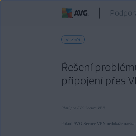
Podpor
< Zpět
Řešení problémů
připojení přes 
Platí pro AVG Secure VPN
Pokud
AVG Secure VPN
nedokáže navázat
Produkty: