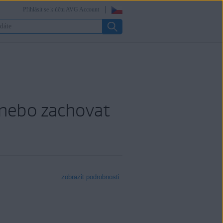
Přihlásit se k účtu AVG Account
 nebo zachovat
zobrazit podrobnosti