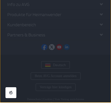
Info zu AVG
Produkte für Heimanwender
Kundenbereich
Partners & Business
Deutsch
Beim AVG Account anmelden
Verträge hier kündigen
Datenschutz
|
Cookies
|
Vom Vertrag zurücktreten
Alle
Marken Dritter
sind Eigentum der jeweiligen Inhaber.
© 2026 Gen Digital Inc. Alle Rechte vorbehalten.