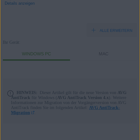
Details anzeigen
ALLE ERWEITERN
Produkte:
Ihr Gerät:
AVG AntiTrack
WINDOWS PC
MAC
Betriebssysteme:
Windows und MacOS
HINWEIS:
Dieser Artikel gilt für die neue Version von
AVG
AntiTrack
für Windows (
AVG AntiTrack Version 4.x
). Weitere
Informationen zur Migration von der Vorgängerversion von AVG
AntiTrack finden Sie im folgenden Artikel:
AVG AntiTrack-
Migration
.