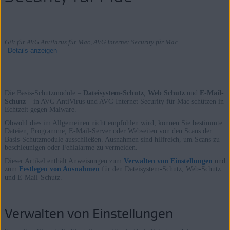
Gilt für AVG AntiVirus für Mac, AVG Internet Security für Mac
Details anzeigen
Die Basis-Schutzmodule –
Dateisystem-Schutz
,
Web Schutz
und
E-Mail-
Produkte:
Schutz
– in AVG AntiVirus und AVG Internet Security für Mac schützen in
Echtzeit gegen Malware.
AVG AntiVirus 20.x für Mac
Obwohl dies im Allgemeinen nicht empfohlen wird, können Sie bestimmte
AVG Internet Security 20.x für Mac
Dateien, Programme, E-Mail-Server oder Webseiten von den Scans der
Basis-Schutzmodule ausschließen. Ausnahmen sind hilfreich, um Scans zu
beschleunigen oder Fehlalarme zu vermeiden.
Betriebssysteme:
Dieser Artikel enthält Anweisungen zum
Verwalten von Einstellungen
und
zum
Festlegen von Ausnahmen
für den Dateisystem-Schutz, Web-Schutz
Apple macOS 11.x (Big Sur)
und E-Mail-Schutz.
Apple macOS 10.15.x (Catalina)
Apple macOS 10.14.x (Mojave)
Verwalten von Einstellungen
Apple macOS 10.13.x (High Sierra)
Apple macOS 10.12.x (Sierra)