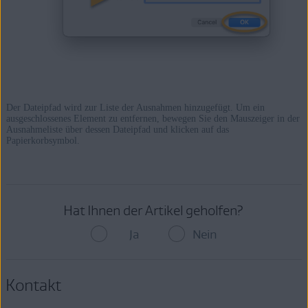
Der Dateipfad wird zur Liste der Ausnahmen hinzugefügt. Um ein
ausgeschlossenes Element zu entfernen, bewegen Sie den Mauszeiger in der
Ausnahmeliste über dessen Dateipfad und klicken auf das
Papierkorbsymbol.
Hat Ihnen der Artikel geholfen?
Ja
Nein
Kontakt