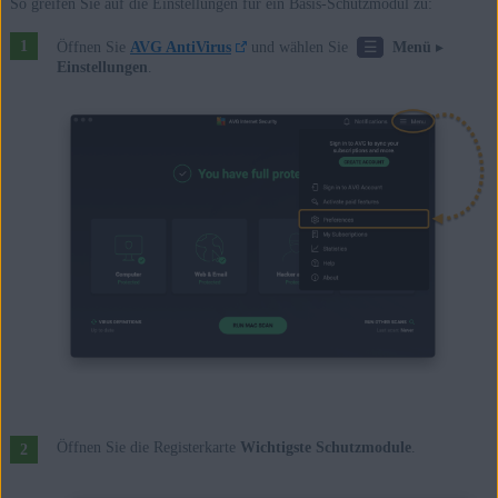
So greifen Sie auf die Einstellungen für ein Basis-Schutzmodul zu:
Apple Mac OS X 10.11.x (El Capitan)
☰
Öffnen Sie
AVG AntiVirus
und wählen Sie
Menü
▸
Einstellungen
.
Öffnen Sie die Registerkarte
Wichtigste Schutzmodule
.