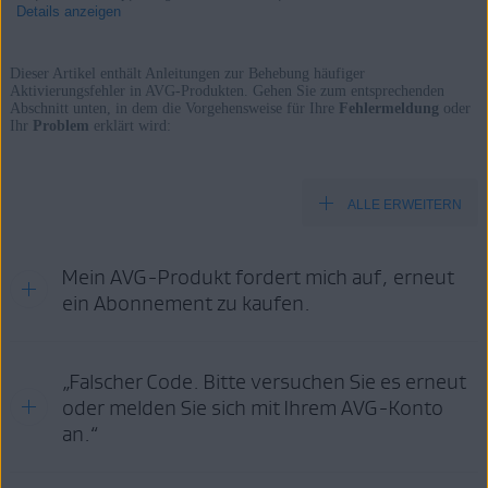
Details anzeigen
Dieser Artikel enthält Anleitungen zur Behebung häufiger
Aktivierungsfehler in AVG-Produkten. Gehen Sie zum entsprechenden
Abschnitt unten, in dem die Vorgehensweise für Ihre
Fehlermeldung
oder
Produkte:
Ihr
Problem
erklärt wird:
Alle kostenpflichtigen AVG-Produkte für Privatanwender.
Betriebssysteme:
ALLE ERWEITERN
Alle unterstützten Betriebssysteme.
Mein AVG-Produkt fordert mich auf, erneut
ein Abonnement zu kaufen.
Dieses Problem könnte aus folgenden Gründen auftreten:
„Falscher Code. Bitte versuchen Sie es erneut
oder melden Sie sich mit Ihrem AVG-Konto
Sie müssen das Produkt
erneut aktivieren
, weil Sie Ihr
Abonnement verlängert oder geändert haben.
an.“
Sie müssen Ihr
Abonnement verlängern
, um es weiterhin
nutzen zu können, weil Ihr kostenpflichtiges Abonnement (oder