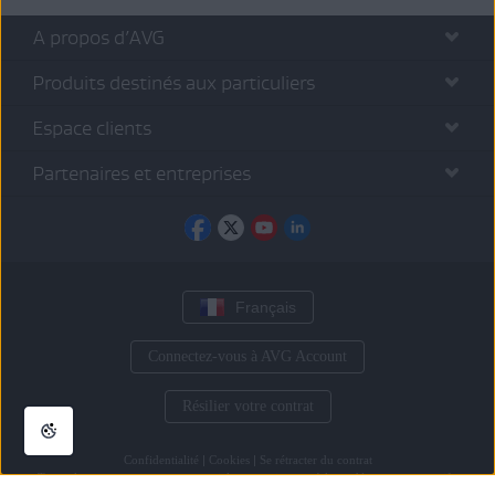
A propos d’AVG
Produits destinés aux particuliers
Espace clients
Partenaires et entreprises
Français
Connectez-vous à AVG Account
Résilier votre contrat
Confidentialité
|
Cookies
|
Se rétracter du contrat
Toutes les
autres marques commerciales
appartiennent à leurs détenteurs respectifs.