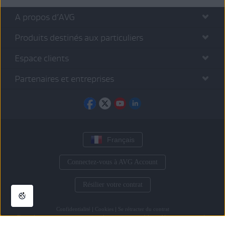
A propos d’AVG
Produits destinés aux particuliers
Espace clients
Partenaires et entreprises
Français
Connectez-vous à AVG Account
Résilier votre contrat
Confidentialité
|
Cookies
|
Se rétracter du contrat
Toutes les
autres marques commerciales
appartiennent à leurs détenteurs respectifs.