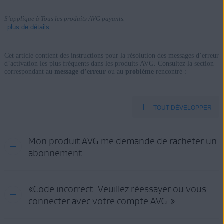
S’applique à Tous les produits AVG payants.
plus de détails
Cet article contient des instructions pour la résolution des messages d’erreur
d’activation les plus fréquents dans les produits AVG. Consultez la section
correspondant au
message d’erreur
ou au
problème
rencontré :
Produits:
Tous les produits AVG payants.
TOUT DÉVELOPPER
Systèmes d'exploitation:
Tous les systèmes d’exploitation pris en charge.
Mon produit AVG me demande de racheter un
abonnement.
Ce problème peut se produire pour les raisons suivantes:
«Code incorrect. Veuillez réessayer ou vous
connecter avec votre compte AVG.»
Vous devez
réactiver
le produit, car vous avez renouvelé ou
modifié votre abonnement.
Vous devez
renouveler votre abonnement
pour continuer à