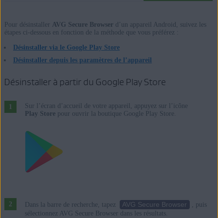
Service Pack 1 avec mise à jour cumulative de commodité
(32/64 bits)
Pour désinstaller
AVG Secure Browser
d’un appareil Android, suivez les
étapes ci-dessous en fonction de la méthode que vous préférez :
Apple macOS 13.x (Ventura)
Désinstaller via le Google Play Store
Apple macOS 12.x (Monterey)
Désinstaller depuis les paramètres de l’appareil
Apple macOS 11.x (Big Sur)
Désinstaller à partir du Google Play Store
Google Android 9.0 (Pie, API 28) ou version ultérieure
Sur l’écran d’accueil de votre appareil, appuyez sur l’icône
Play Store
pour ouvrir la boutique Google Play Store.
AVG Secure Browser
Dans la barre de recherche, tapez
, puis
sélectionnez AVG Secure Browser dans les résultats.