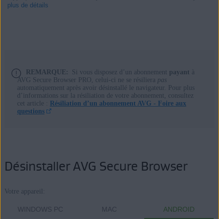
plus de détails
Produits:
AVG Secure Browser 117.x pour Windows
REMARQUE:
Si vous disposez d’un abonnement
payant
à
AVG Secure Browser PRO, celui-ci ne se résiliera
pas
AVG Secure Browser 117.x pour Mac
automatiquement après avoir désinstallé le navigateur. Pour plus
AVG Secure Browser 7.x pour Android
d’informations sur la résiliation de votre abonnement, consultez
cet article :
Résiliation d’un abonnement AVG - Foire aux
questions
Systèmes d'exploitation:
Microsoft Windows 11 Famille/Pro/Entreprise/Éducation
Microsoft Windows 10 Famille/Pro/Entreprise/
Éducation (32/64 bits)
Désinstaller AVG Secure Browser
Microsoft Windows 8.1/Professionnel/Entreprise (32/64 bits)
Microsoft Windows 8/Professionnel/Entreprise (32/64 bits)
Votre appareil:
Microsoft Windows 7 Édition Familiale Basique/Édition Familiale
Premium/Professionnel/Entreprise/Édition Intégrale –
WINDOWS PC
MAC
ANDROID