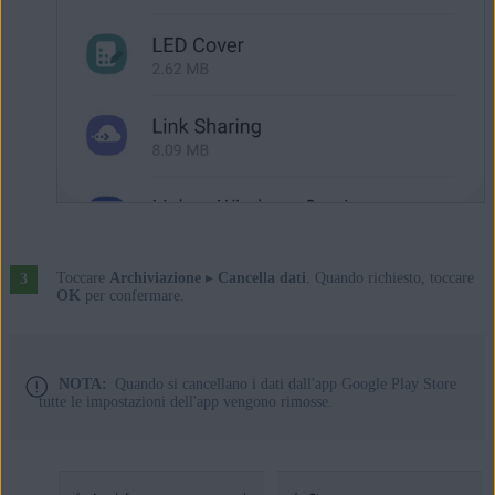
Toccare
Archiviazione
▸
Cancella dati
. Quando richiesto, toccare
OK
per confermare.
NOTA:
Quando si cancellano i dati dall'app Google Play Store
tutte le impostazioni dell'app vengono rimosse.