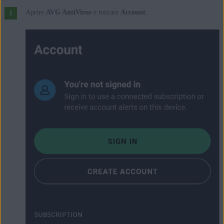
Aprire
AVG AntiVirus
e toccare
Account
.