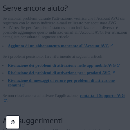
Serve ancora aiuto?
Se riscontri problemi durante l'attivazione, verifica che l'Account AVG sia
registrato con lo stesso indirizzo e-mail utilizzato per acquistare AVG
AntiVirus. Se per l’acquisto è stato usato un indirizzo email diverso, è
possibile aggiungere questo indirizzo email all’Account AVG. Per istruzioni
dettagliate consultare il seguente articolo:
Aggiunta di un abbonamento mancante all’Account AVG
Se i problemi persistono, fare riferimento ai seguenti articoli:
Risoluzione dei problemi di attivazione nelle app mobile AVG
Risoluzione dei problemi di attivazione per i prodotti AVG
Risoluzione di messaggi di errore per problemi di attivazione
comuni
Se non riesci ancora ad attivare l'applicazione,
contatta il Supporto AVG
.
Altri suggerimenti