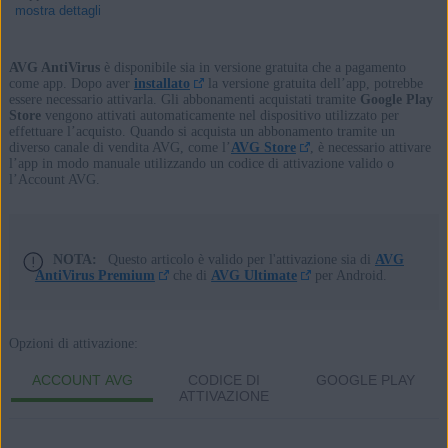
mostra dettagli
AVG AntiVirus
è disponibile sia in versione gratuita che a pagamento
come app. Dopo aver
installato
la versione gratuita dell’app, potrebbe
essere necessario attivarla. Gli abbonamenti acquistati tramite
Google Play
Prodotti:
Store
vengono attivati automaticamente nel dispositivo utilizzato per
effettuare l’acquisto. Quando si acquista un abbonamento tramite un
AVG AntiVirus
diverso canale di vendita AVG, come l’
AVG Store
, è necessario attivare
l’app in modo manuale utilizzando un codice di attivazione valido o
l’Account AVG.
Sistemi operativi:
Android
NOTA:
Questo articolo è valido per l'attivazione sia di
AVG
AntiVirus Premium
che di
AVG Ultimate
per Android.
Opzioni di attivazione:
ACCOUNT AVG
CODICE DI
GOOGLE PLAY
ATTIVAZIONE