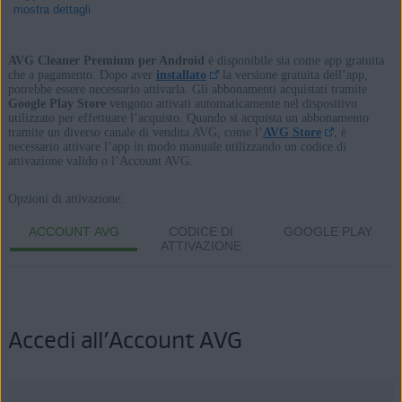
mostra dettagli
AVG Cleaner Premium per Android
è disponibile sia come app gratuita
che a pagamento. Dopo aver
installato
la versione gratuita dell’app,
potrebbe essere necessario attivarla. Gli abbonamenti acquistati tramite
Prodotti:
Google Play Store
vengono attivati automaticamente nel dispositivo
utilizzato per effettuare l’acquisto. Quando si acquista un abbonamento
AVG Cleaner
tramite un diverso canale di vendita AVG, come l’
AVG Store
, è
necessario attivare l’app in modo manuale utilizzando un codice di
AVG Cleaner Premium
attivazione valido o l’Account AVG.
Sistemi operativi:
Opzioni di attivazione:
Android
ACCOUNT AVG
CODICE DI
GOOGLE PLAY
ATTIVAZIONE
Accedi all’Account AVG