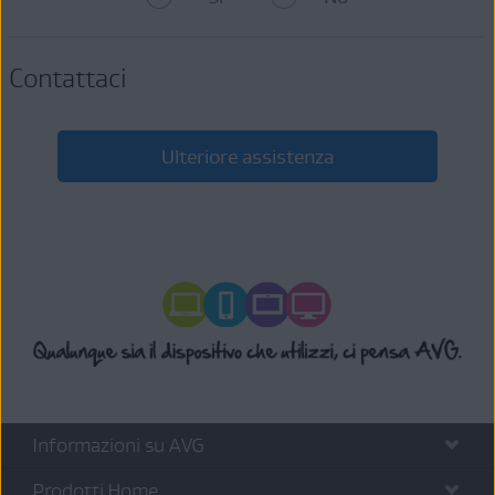
Twitter
.
Pubblicare recensioni nei forum relativi ad Android.
Inviare feedback tramite le
pagine del sito del Supporto
.
Contattaci
Ulteriore assistenza
Informazioni su AVG
Prodotti Home