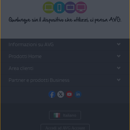
informazioni, fare riferimento al seguente articolo:
Se viene ancora visualizzato il messaggio di errore, contattare il
Reinstallazione dei prodotti AVG
Supporto AVG
.
Se si ritiene che il messaggio sia stato visualizzato per errore,
contattare il
Supporto AVG
.
Informazioni su AVG
Prodotti Home
Area clienti
Partner e prodotti Business
Italiano
Accedi ad AVG Account