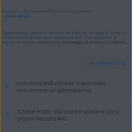
Si applica a Tutti i prodotti AVG consumer a pagamento.
mostra dettagli
Questo articolo contiene le istruzioni per risolvere i messaggi di errore più
comuni relativi all’attivazione nei prodotti AVG. Fare riferimento di
seguito alla sezione corrispondente al
messaggio di errore
o al
problema
:
Prodotti:
Tutti i prodotti AVG consumer a pagamento.
ESPANDI TUTTO
Sistemi operativi:
Tutti i sistemi operativi supportati.
Il prodotto AVG richiede di acquistare
nuovamente un abbonamento.
Questo problema può verificarsi per le seguenti ragioni:
"Codice errato. Riprovare o accedere con il
proprio Account AVG."
È necessario
riattivare
il prodotto perché l’abbonamento è
stato rinnovato o modificato.
È necessario
rinnovare l’abbonamento
per continuare a