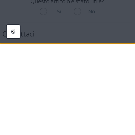
Questo articolo è stato utile?
Sì
No
Contattaci
Ulteriore assistenza
Informazioni su AVG