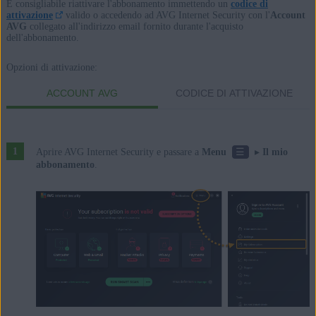
Microsoft Windows 8 / Pro / Enterprise - 32/64 bit
È consigliabile riattivare l'abbonamento immettendo un
codice di
attivazione
valido o accedendo ad AVG Internet Security con l'
Account
Microsoft Windows 7 Home Basic / Home Premium / Professional /
AVG
collegato all'indirizzo email fornito durante l'acquisto
dell'abbonamento.
Enterprise / Ultimate - Service Pack 2, 32/64 bit
Opzioni di attivazione:
ACCOUNT AVG
CODICE DI ATTIVAZIONE
☰
Aprire AVG Internet Security e passare a
Menu
▸
Il mio
abbonamento
.