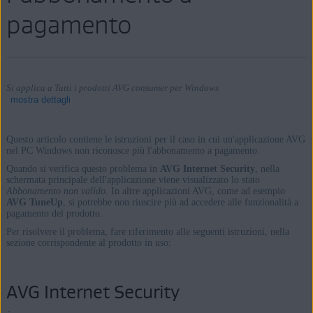
pagamento
Si applica a Tutti i prodotti AVG consumer per Windows
mostra dettagli
Questo articolo contiene le istruzioni per il caso in cui un'applicazione AVG
nel PC Windows non riconosce più l'abbonamento a pagamento.
Prodotti:
Quando si verifica questo problema in
AVG Internet Security
, nella
schermata principale dell'applicazione viene visualizzato lo stato
Tutti i prodotti AVG consumer per Windows
Abbonamento non valido
. In altre applicazioni AVG, come ad esempio
AVG TuneUp
, si potrebbe non riuscire più ad accedere alle funzionalità a
pagamento del prodotto.
Sistemi operativi:
Per risolvere il problema, fare riferimento alle seguenti istruzioni, nella
sezione corrispondente al prodotto in uso:
Microsoft Windows 11 Home / Pro / Enterprise / Education
Microsoft Windows 10 Home / Pro / Enterprise / Education - 32/64
bit
AVG Internet Security
Microsoft Windows 8.1 / Pro / Enterprise - 32/64 bit