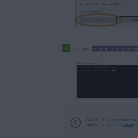
winmgmt /verifyreposit
Digitare
NOTA:
Se viene visualizzat
ripetere i precedenti
passaggi