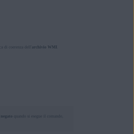
ca di coerenza dell'
archivio WMI
.
o negato
quando si esegue il comando,