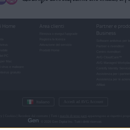
ti Home
Area clienti
Partner e prodo
Business
Rinnova o esegui l'upgrade
eta
Registra la licenza
Software antivirus per l
ivirus
Attivazione del servizio
Partner e rivenditori
mobile
Prodotti Home
Centro rivenditori
del PC
AVG CloudCare
™
e per Mac
AVG Managed Workpla
i virus e malware
Centrify Identity Service
ivirus gratuito
Assistenza per i partner
Assistenza per le azien
Affiliati
Italiano
Accedi ad AVG Account
cy
|
Cookies
|
Recedere dal contratto
|
Tutti i
marchi di terze parti
appartengono ai rispettivi propri
© 2026 Gen Digital Inc. Tutti i diritti riservati.