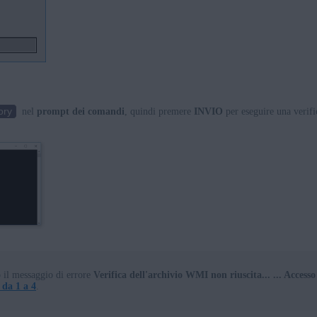
ory
nel
prompt dei comandi
, quindi premere
INVIO
per eseguire una verifi
o il messaggio di errore
Verifica dell'archivio WMI non riuscita... ... Access
 da 1 a 4
.