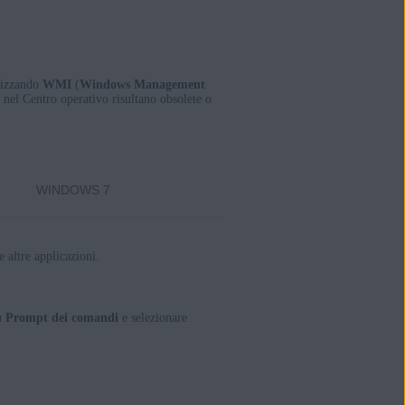
ilizzando
WMI
(
Windows Management
 nel Centro operativo risultano obsolete o
WINDOWS 7
 altre applicazioni.
su
Prompt dei comandi
e selezionare