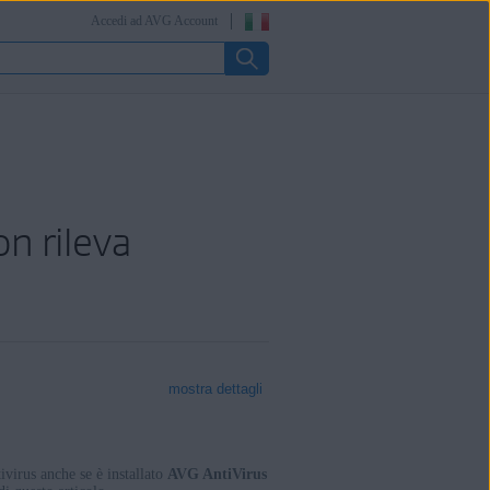
Accedi ad AVG Account
n rileva
mostra dettagli
ivirus anche se è installato
AVG AntiVirus