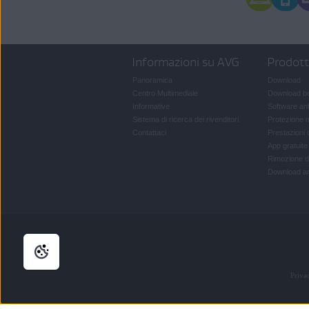
Informazioni su AVG
Prodot
Panoramica
Download
Centro Multimediale
Download b
Informative
Software ant
Sistema di ricerca dei rivenditori
Protezione 
Contattaci
Prestazioni 
App gratuit
Rimozione d
Download ant
Priva