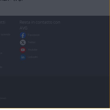
tti
Resta in contatto con
AVG
e aziende
Facebook
Twitter
Youtube
ce
LinkedIn
de
etari.