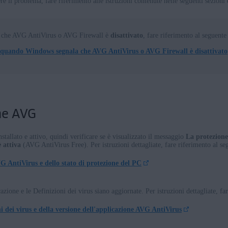
ere il problema, fare riferimento alle istruzioni contenute nelle seguenti sezioni 
ows
s
 che AVG AntiVirus o AVG Firewall è
disattivato
, fare riferimento al seguente 
 quando Windows segnala che AVG AntiVirus o AVG Firewall è disattivato
nterprise / Education
terprise / Education - 32/64 bit
ise - 32/64 bit
e - 32/64 bit
one AVG
me Premium / Professional / Enterprise / Ultimate - Service Pack 1 con aggiornam
stallato e attivo, quindi verificare se è visualizzato il messaggio
La protezione
 attiva
(AVG AntiVirus Free). Per istruzioni dettagliate, fare riferimento al seg
AVG AntiVirus e dello stato di protezione del PC
cazione e le Definizioni dei virus siano aggiornate. Per istruzioni dettagliate, fa
 dei virus e della versione dell'applicazione AVG AntiVirus