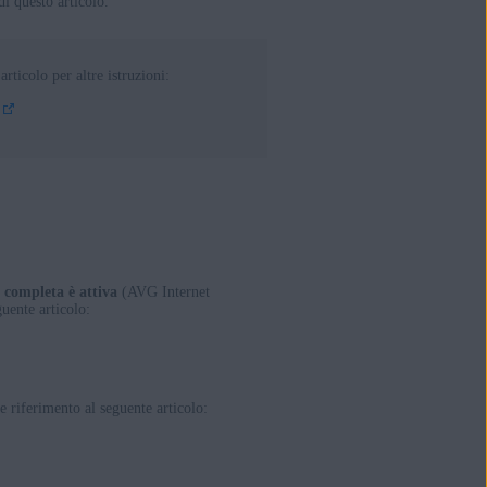
di questo articolo.
articolo per altre istruzioni:
ento Convenient Rollup, 32/64 bit
 completa è attiva
(AVG Internet
uente articolo:
re riferimento al seguente articolo: