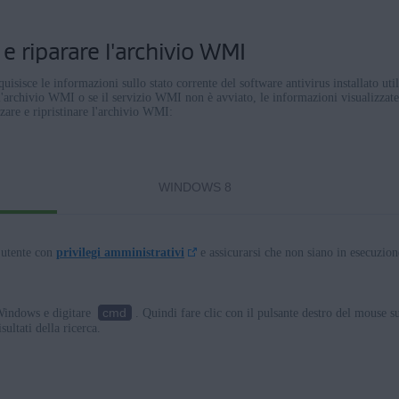
e riparare l'archivio WMI
uisisce le informazioni sullo stato corrente del software antivirus installato ut
l'archivio WMI o se il servizio WMI non è avviato, le informazioni visualizzate
zzare e ripristinare l'archivio WMI:
WINDOWS 8
 utente con
privilegi amministrativi
e assicurarsi che non siano in esecuzione
cmd
indows e digitare
. Quindi fare clic con il pulsante destro del mouse 
sultati della ricerca.