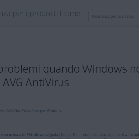
nza per i prodotti Home
 problemi quando Windows no
di AVG AntiVirus
ows, AVG AntiVirus Free per Windows
o sicurezza
di
Windows
segnala che nel PC non è installato alcun software ant