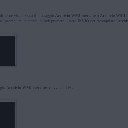
di viene visualizzato il messaggio
Archivio WMI coerente
o
Archivio WMI i
el prompt dei comandi, quindi premere il tasto
INVIO
per ricompilare l'
arch
ggio
Archivio WMI coerente
, riavviare il PC.