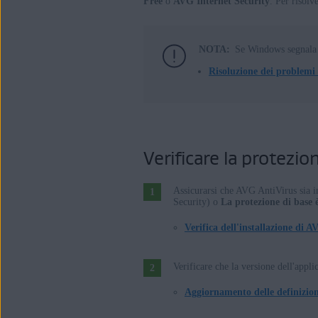
Free
o
AVG Internet Security
. Per risolv
AVG Internet Security 21.x per Wind
AVG AntiVirus Free 21.x per Window
NOTA:
Se Windows segnala
Sistemi operativi:
Risoluzione dei problemi
Microsoft Windows 11 Home / Pro / E
Microsoft Windows 10 Home / Pro / En
Microsoft Windows 8.1 / Pro / Enterpr
Microsoft Windows 8 / Pro / Enterpris
Verificare la protezi
Microsoft Windows 7 Home Basic / Ho
Assicurarsi che AVG AntiVirus sia in
Security) o
La protezione di base è
Verifica dell'installazione di 
Verificare che la versione dell'appli
Aggiornamento delle definizioni