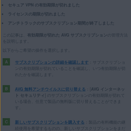
セキュア VPN の有効期限が切れました
オペレーティング システム:
ライセンスの期限が切れました
Microsoft Windows 11 Home / Pro / Enterprise / Education
アンチトラックのサブスクリプション期間が終了しました
Microsoft Windows 10 Home / Pro / Enterprise / Education -
32 / 64 ビット
この記事は、
有効期限が切れた AVG サブスクリプション
の管理方法
を説明します。
Microsoft Windows 8.1 / Pro / Enterprise - 32 / 64 ビット
Microsoft Windows 8 / Pro / Enterprise - 32 / 64 ビット
以下からご希望の操作を選択します。
Microsoft Windows 7 Home Basic / Home Premium /
サブスクリプションの詳細を確認します
：サブスクリプショ
Professional / Enterprise / Ultimate - Service Pack 1、32 / 64
ンの有効期限が切れていることを確認し、いつ有効期限が切
ビット
れたかを確認します。
Apple macOS 12.x (Monterey)
AVG 無料アンチウイルスに切り替える
：[
AVG インターネッ
ト セキュリティ
] のサブスクリプションの有効期限が切れて
Apple macOS 11.x（Big Sur）
いる場合、任意で製品の無料版に切り替えることができま
Apple macOS 10.15.x（Catalina）
す。
Apple macOS 10.14.x（Mojave）
Apple macOS 10.13.x（High Sierra）
新しいサブスクリプションを購入する
：製品の有料機能の継
Apple macOS 10.12.x（Sierra）
続使用を希望するものの、新しいサブスクリプションをまだ