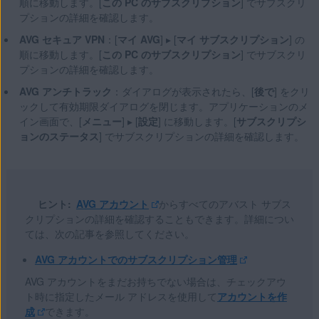
順に移動します。[
この PC のサブスクリプション
] でサブスクリ
プションの詳細を確認します。
AVG セキュア VPN
：[
マイ AVG
] ▸ [
マイ サブスクリプション
] の
順に移動します。[
この PC のサブスクリプション
] でサブスクリ
プションの詳細を確認します。
AVG アンチトラック
：ダイアログが表示されたら、[
後で
] をクリ
ックして有効期限ダイアログを閉じます。アプリケーションのメ
イン画面で、[
メニュー
] ▸ [
設定
] に移動します。[
サブスクリプシ
ョンのステータス
] でサブスクリプションの詳細を確認します。
ヒント:
AVG アカウント
からすべてのアバスト サブス
クリプションの詳細を確認することもできます。詳細につい
ては、次の記事を参照してください。
AVG アカウントでのサブスクリプション管理
AVG アカウントをまだお持ちでない場合は、チェックアウ
ト時に指定したメール アドレスを使用して
アカウントを作
成
できます。