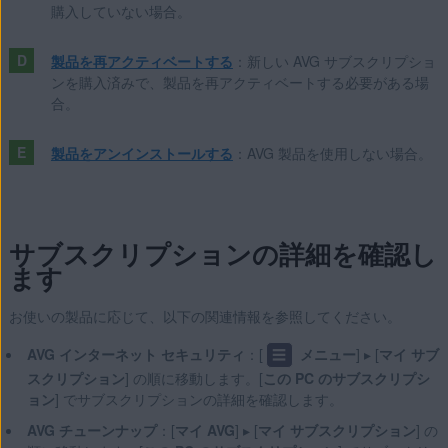
Apple Mac OS X 10.11.x（El Capitan）
購入していない場合。
製品を再アクティベートする
：新しい AVG サブスクリプショ
ンを購入済みで、製品を再アクティベートする必要がある場
合。
製品をアンインストールする
：AVG 製品を使用しない場合。
サブスクリプションの詳細を確認し
ます
お使いの製品に応じて、以下の関連情報を参照してください。
AVG インターネット セキュリティ
：[
☰
メニュー
] ▸ [
マイ サブ
スクリプション
] の順に移動します。[
この PC のサブスクリプシ
ョン
] でサブスクリプションの詳細を確認します。
AVG チューンナップ
：[
マイ AVG
] ▸ [
マイ サブスクリプション
] の