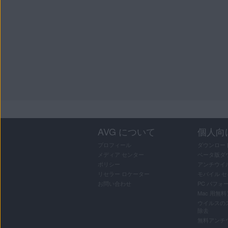
AVG について
個人向
プロフィール
ダウンロー
メディア センター
ベータ版ダ
ポリシー
アンチウイ
リセラー ロケーター
モバイル 
お問い合わせ
PC パフォ
Mac 用無
ウイルスの
除去
無料アンチ