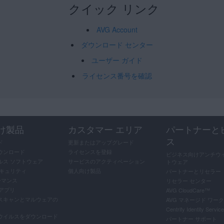
クイック リンク
AVG Account
ダウンロード センター
ユーザー ガイド
ライセンス番号を確認
け製品
カスタマー エリア
パートナーと
ス
ド
更新またはアップグレード
ウンロード
ライセンスを登録
ビジネス向けアンチウイ
ルス ソフトウェア
サービスのアクティベーション
トウェア
セキュリティ
個人向け製品
パートナーとリセラー
ーマンス
リセラー センター
料アプリ
AVG CloudCare
™
スキャンとマルウェアの
AVG マネージド ワー
Centrify Identity Service
ウイルスをダウンロード
パートナー サポート