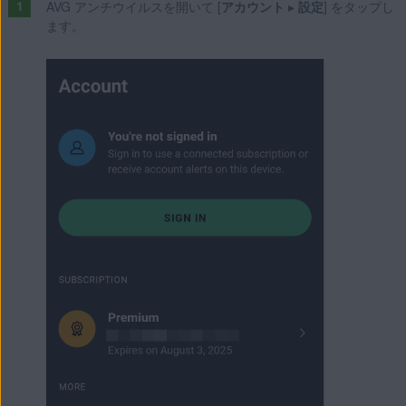
AVG アンチウイルスを開いて [
アカウント
▸
設定
] をタップし
ます。