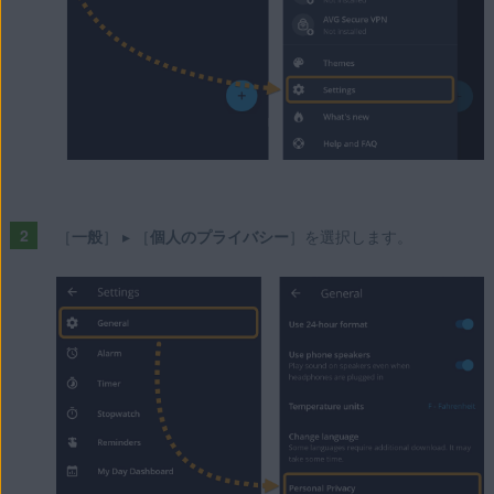
［
一般
］ ▸ ［
個人のプライバシー
］を選択します。