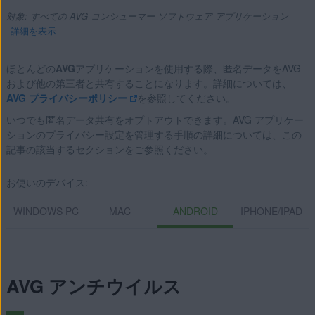
対象: すべての AVG コンシューマー ソフトウェア アプリケーション
詳細を表示
ほとんどの
AVG
アプリケーションを使用する際、匿名データをAVG
および他の第三者と共有することになります。詳細については、
製品:
AVG プライバシーポリシー
を参照してください。
いつでも匿名データ共有をオプトアウトできます。AVG アプリケー
すべての AVG コンシューマー ソフトウェア アプリケーショ
ションのプライバシー設定を管理する手順の詳細については、この
ン
記事の該当するセクションをご参照ください。
オペレーティング システム:
お使いのデバイス:
サポートされるすべてのプラットフォーム
WINDOWS PC
MAC
ANDROID
IPHONE/IPAD
AVG アンチウイルス