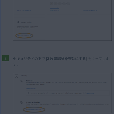
セキュリティ
の下で [
2 段階認証を有効にする
] をタップしま
す。