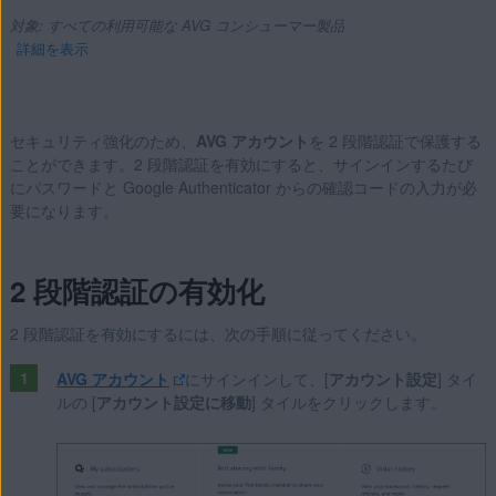
対象: すべての利用可能な AVG コンシューマー製品
詳細を表示
セキュリティ強化のため、
AVG アカウント
を 2 段階認証で保護する
製品:
ことができます。2 段階認証を有効にすると、サインインするたび
にパスワードと Google Authenticator からの確認コードの入力が必
すべての利用可能な AVG コンシューマー製品
要になります。
オペレーティング システム:
サポートされているすべてのオペレーティング システム
2 段階認証の有効化
2 段階認証を有効にするには、次の手順に従ってください。
AVG アカウント
にサインインして、[
アカウント設定
] タイ
ルの [
アカウント設定に移動
] タイルをクリックします。