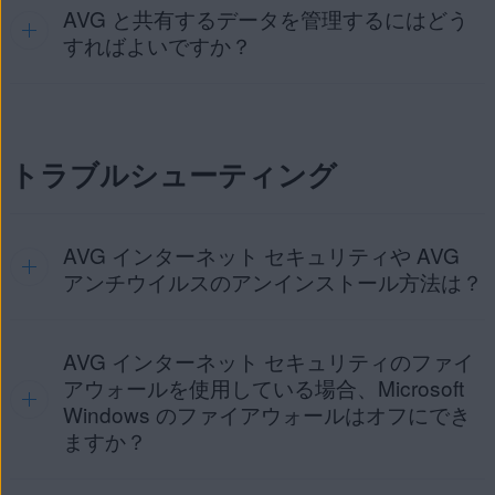
[
例外を追加
] をクリックします。
AVG と共有するデータを管理するにはどう
スキャン中に検出された脅威は、デフォルトで [
検疫
] に送
デフォルトでは、AVG は自動的にウイルス定義を更新しま
重要:
マルウェアやその他のセキュリティ脅威に
られます。スキャンを実行した後、結果ページから [検疫] に
す。ただし、オフラインの場合は更新を実行できません。使
すればよいですか？
対するAVGの保護をアクティブにする場合は、受動
アクセスできます。検疫とは、危険である可能性があるファ
用可能な更新プログラムの有無を手動で確認するには、アプ
モードがオンに
なっておらず
、以下の条件が満たさ
ファイルパス、フォルダパス、または URL を入力
イルを安全に保管する隔離された領域です。また、疑わしい
リケーションのメイン画面の左下隅にある [
最終更新日
] の上
れていることを確認してください。
し、[
例外を追加
] をクリックします。または、[
閲覧
]
ファイルを分析するために AVG 脅威研究所に送信するとい
の更新アイコンをクリックします。
個人のプライバシー設定を変更するには、以下の手順に従っ
をクリックし、ファイルパスまたはフォルダパスを選
った特定のアクションも実行できます。
サードパーティのアンチウイルスプログラムがす
てください。
択して [
OK
] をクリックします。
べて
アンインストールされている
。
トラブルシューティング
[
☰
メニュー
] ▸ [
設定
] に移動します。
AVGのメイン画面に「
このパソコンは保護されて
これで、指定したファイル、フォルダ、ウェブサイトが例外
います
」と表示されている。
画面にリストされます。例外を削除するには、リストされた
例外の上にマウスを移動し、右側に表示される
ごみ箱
アイコ
AVG インターネット セキュリティや AVG
左側のパネルで、[
一般
] ▸ [
個人のプライバシー
] を選
ンをクリックします。
アンチウイルスのアンインストール方法は？
択します。
詳細については、次の記事を参照してください。
詳しい手順については、次の記事を参照してください。
AVG アンチウイルスのスキャンからの、特定のファイル
必要に応じて、プライバシー設定の横にあるボックス
AVG アンチウイルスでの受動モードの使用
AVG インターネット セキュリティのファイ
AVG アンチウイルスアプリケーションのアンインストールの
またはWeb サイトの除外
のチェック マークを外します。
手順についての詳細は、アプリに応じて次の関連記事を参照
アウォールを使用している場合、Microsoft
してください。
Windows のファイアウォールはオフにでき
詳細については、次の記事を参照してください。
ますか？
AVG インターネット セキュリティ
|
AVG アンチウイル
AVGアプリのプライバシー設定の管理
ス