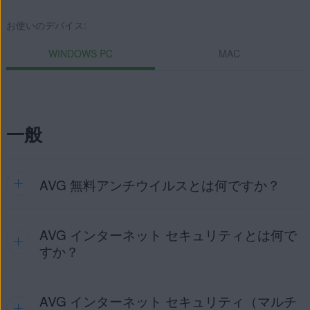
お使いのデバイス:
WINDOWS PC
MAC
一般
AVG 無料アンチウイルスとは何ですか？
AVG インターネット セキュリティとは何で
AVG 無料アンチウイルス
は、ウイルス、マルウェア、フィッ
シングなどの脅威からデバイスを保護するセキュリティアプ
すか？
リケーションです。
AVG 無料アンチウイルスには、下記でリストに示した
無料機
能
が含まれています。
AVG インターネット セキュリティ（マルチ
AVG インターネット セキュリティ
は、ウイルス、マルウェ