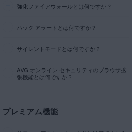
性がある設定の問題。
ウェブ シールド
: Web閲覧中に転送されるデータをリア
ているデバイスおよびルーター設定の状態を確認します。ネ
強化ファイアウォールとは何ですか？
ランサムウェア プロテクション
は、ランサムウェア攻撃によ
ルタイムにスキャンして、お使いのパソコンに悪意のあ
ットワーク検査は、攻撃者がネットワークにアクセスしてユ
る変更、削除、暗号化から個人的な写真、文書、ファイルを
詳細については、次の記事を参照してください。
るスクリプトのようなマルウェアがダウンロードされ実
ーザーの個人データを悪用しないようにネットワークを保護
保護する機能です。この機能では、個人データを含む可能性
行されるのを防ぎます。
します。
のあるフォルダをスキャンして自動的に保護します。
AVG アンチウイルスのスマート スキャンの実行
ハック アラートとは何ですか？
強化ファイアウォール
は、パソコンと外部環境との間のすべ
メール シールド
: 送受信されるメール メッセージをリア
詳細については、次の記事をご参照ください。
てのネットワークトラフィックを監視し、不正な通信や侵入
ランサムウェア プロテクションの詳細については、次の記事
ルタイムでスキャンし、ウイルスのような悪意のあるコ
をブロックする機能です。強化ファイアウォールは、機密デ
を参照してください。
ネットワークインスペクター：よく寄せられる質問
ンテンツを検出します。スキャンは、メール管理ソフト
ータが PC から持ち出されるのを防ぎ、ハッカーが試みる侵
サイレントモードとは何ですか？
ハック アラート
ウェア（
Microsoft Outlook
は、ダークウェブを継続的に監視し、認証情
や
Mozilla Thunderbird
な
ネットワーク インスペクター：はじめに
ランサムウェア プロテクション：はじめに
入を阻止します。また、アプリケーション ルールを設定し、
報がオンライン環境に漏洩した場合に警告を通知する機能で
どのメール クライアント）を使用して送受信されるメッ
ネットワークと特定のソフトウェア アプリケーションのイン
ランサムウェア プロテクション：よく寄せられる質問
す。ダーク ウェブとは、匿名化ネットワークTorなどを通じ
セージにのみ適用されます。インターネットブラウザ経
ターネット通信をコントロールできます。
てのみアクセスできる、インターネット上の領域です。ダー
由でウェブベースの電子メールアカウントにアクセスす
AVG オンライン セキュリティのブラウザ拡
サイレントモード
は、アプリケーションを全画面で実行して
クウェブはプライバシーを提供するため、漏洩した個人情報
る場合、お使いのパソコンは他のAVGシールドによって
強化ファイアウォールの詳細については、次の記事をご参照
いる間、不要な通知を非表示にするモードです。ユーザーが
張機能とは何ですか？
の非合法売買を行う犯罪者の温床となっています。
保護されます。
ください。
アプリケーションを全画面で開くたびに、サイレント モード
が自動的にそのアプリケーションを検知して、アプリケーシ
ハック アラートを開始するには：
AVG 強化ファイアウォール - はじめに
ョンのリストに追加します。このエントリ・リストからアプ
AVG オンライン セキュリティ
ブラウザ拡張機能は、インタ
AVG 強化ファイアウォール：よく寄せられる質問
リケーションを実行すると、サイレントモードが自動的に起
AVG アンチウイルスを開き
、[
Web と電子メールl
]
ーネットの閲覧時にユーザーのプライバシーを保護する機能
動し、Windows、AVG、その他のアプリケーションからの通
を選択します。
プレミアム機能
です。多くのウェブサイトは、訪問者の行動を監視するため
知を非表示にします。[サイレントモード] アプリケーション
にトラッキングシステムを使用しており、マーケティング目
リストで、アプリケーションの横にある [
…
その他のオプ
[
ハック アラート
] タイルで [
開く
] をクリックします。
的で統計やその他のデータを取得しています。AVG オンライ
ション
]（3 つの点）をクリックし、[
パフォーマンスを最大
ン セキュリティのブラウザ拡張機能を使用すると、訪問した