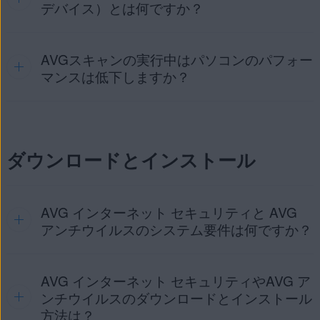
ア、フィッシングなどの脅威からデバイスを保護するアプリ
デバイス）とは何ですか？
ケーションです。オンラインのメールボックスで疑わしいメ
ールについてスキャンするほか、パソコンにリモート接続で
きるIPアドレスを制御し、許可なく試みられた接続はすべて
AVGスキャンの実行中はパソコンのパフォー
AVG インターネット セキュリティ
（マルチデバイス）
は、
ブロックできます。
AVG インターネット セキュリティ（シングルデバイス）
に
マンスは低下しますか？
AVG インターネット セキュリティには、AVG 無料アンチウ
付属しているすべての機能のほかに、
AVG アンチウイルス
イルスに含まれるすべての
無料機能
に加え、下記でリストに
プロ Android 版
、
AVG インターネット セキュリティ
示した
プレミアム機能
も含まれています。
Mac 版
、
AVG モバイル セキュリティ iOS 版
の機能も付
AVG 無料アンチウイルス
には、いくつかの事前定義済みスキ
属しています。最大
10 台のデバイス
で同時に使用すること
ャンが付属しており、ユーザー独自のカスタムスキャンを作
ができます。
ダウンロードとインストール
成するためのオプションも用意されています。一般に、スキ
ャンの実行がシステム パフォーマンスに著しい影響を及ぼす
注意:
AVG セキュア VPN
と
AVG チューンナップ
ことはありません。しかし、システム構成によっては、特に
は
AVG インターネット セキュリティ
アプリ内に表
複数のスキャンを同時に実行する場合、パフォーマンスが多
示されますが、有料のライセンスを別途購入する必
AVG インターネット セキュリティと AVG
少影響を受ける可能性があります。
要があります。
アンチウイルスのシステム要件は何ですか？
AVG インターネット セキュリティやAVG ア
AVG インターネット セキュリティと AVG 無料アンチウイル
スのシステム要件について詳しくは、次の記事をご参照くだ
ンチウイルスのダウンロードとインストール
さい。
AVG アプリケーションのシステム要件
。
方法は？