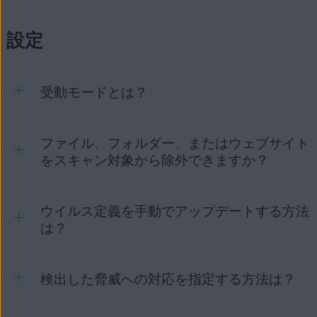
ャックとは、悪質なプログラムが正しい URL から偽の Web
ス：はじめに
ウェブカメラ プロテクション：はじめに
データ抹消
（旧称: ファイル抹消）は、
AVG インターネット
ート データを保護します。
すすめします。リモート アクセス シールドが有効になって
サイトにユーザーを密かにリダイレクトして、ユーザー名、
セキュリティ
に付属している機能です。ファイルやドライブ
いるかどうかを確認するには、アプリケーションのメイン画
ウェブカメラ プロテクション：よく寄せられる質問
パスワード、クレジットカード情報などの機密情報を入手し
機密データ シールドの詳細については、次の記事をご参照く
設定
全体を非可逆的に消去し、誰もデータの復元や悪用ができな
面の [
ハッカー攻撃
] タイルをクリックし、[
リモート アクセ
ようとする攻撃のことです。
ださい。
いようにします。
ス シールド
] の上にある [
開く
] をクリックして、スライダー
URL は、ブラウザのアドレスバーに入力されるたびに、ユー
が緑色 (オン) になっているかどうかを確認します。
機密データ シールド - はじめに
標準のツールを使用してハード ドライブを消去またはファイ
ザーがアクセスするウェブページが保存されているウェブサ
ルを削除すると、そのデータへの参照のみがファイル システ
受動モードとは？
リモート アクセス シールドの詳細については、次の記事を
機密データ シールド：よく寄せられる質問
ーバーの IP アドレス (インターネットプロトコルアドレス)
ムから削除されます。削除されたファイルを復元できるツー
参照してください。
に変換されます。偽ウェブサイト シールドは、ウェブブラウ
ルがあるため、ユーザー データやライセンス ソフトウェア
ザと AVG 独自の DNS サーバー間の接続を暗号化し、必ず本
などの機密ファイルを単に削除するだけでは安全ではない可
リモート アクセス シールド：よく寄せられる質問
ファイル、フォルダー、またはウェブサイト
物のウェブサイトが表示されるようにします。
受動モード
は、パソコンのパフォーマンスやウイルス対策検
能性があります。データ抹消は、ファイルを削除する前に無
出機能の信頼性を維持したまま、一度に複数のウイルス対策
をスキャン対象から除外できますか？
意味なデータでファイルを何度も上書きし、データの復元を
偽ウェブサイト シールドの詳細については、次の記事をご参
アプリケーションを使用できるように、シールドや強化ファ
防ぎます。データ抹消は、コンピューターやハード ドライブ
照ください。
イアウォールなどのアクティブな保護機能をすべて無効にす
を売却または寄贈する場合に特に役立ちます。
るモードです。受動モードでは、AVG インターネット セキ
偽ウェブサイト シールド：よく寄せられる質問
ウイルス定義を手動でアップデートする方法
はい。特定のファイル、フォルダ、Web サイトを、AVGのす
データ抹消の詳細については、次の記事をご参照ください。
ュリティとAVG 無料アンチウイルスは、ウイルス定義とアプ
べてのシールドやスキャンによるスキャン対象から除外でき
は？
リケーションの更新をすべて受信しています。そのため、ユ
ます。除外を設定するには、以下を実行します。
データ抹消 - はじめに
ーザーはスキャンを手動で実行してパソコンに問題がないか
確認できます。しかし、AVGではアクティブな保護を行って
[
☰
メニュー
] ▸ [
設定
] ▸ [
一般
] ▸ [
例外
] に移動しま
いません。
検出した脅威への対応を指定する方法は？
AVG は既知のウイルス定義のデータベースを使用して、PC
す。
上のマルウェアやその他の脅威を特定します。そのため、ウ
イルス定義ファイルの定期的なアップデートが重要です。