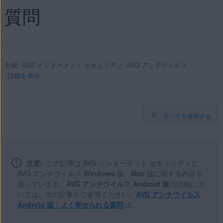
質問
対象: AVG インターネット セキュリティ, AVG アンチウイルス
詳細を表示
すべてを展開する
製品:
AVG インターネット セキュリティ
AVG アンチウイルス
注意:
この記事は AVG インターネット セキュリティと
AVG アンチウイルス
Windows
版、
Mac
版に関する内容を
オペレーティング システム:
扱っています。
AVG アンチウイルス Android 版
の詳細につ
Windows と MacOS
いては、次の記事をご参照ください。
AVG アンチウイルス
Android 版：よく寄せられる質問
。