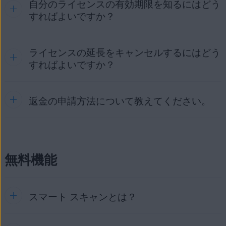
自分のライセンスの有効期限を知るにはどう
手順の詳細については、次の記事をご参照ください。
AVG インターネット セキュリティ
（
Mac
版）
場合によっては、ライセンスの同期に購入後最大 24 時間か
AVG アカウント
または注文確認メールで、どのタイプの
すればよいですか？
かることがあります。この期間を過ぎてもまだライセンスが
WindowsとMacでのAVG インターネット セキュリティ
ライセンスを購入したかを確認してください。
AVG アンチウイルス プロ
（
Android
版）
アクティベートされない場合は、次の記事をご参照くださ
のアクティブ化
AVG モバイル セキュリティ プロ
（
iOS
版）
い。
Android での AVG アンチウイルス プロのアクティベー
ライセンスの延長をキャンセルするにはどう
AVG インターネット セキュリティを開き
、[
☰
メニュ
ト
AVG インターネット セキュリティ
（マルチデバイス）
のラ
AVG アプリケーションにおけるアクティベーションの問
すればよいですか？
ー
] ▸ [
マイサブスクリプション
] に移動します。ライセンスの
イセンスは、最大 10 台の
Windows
、
Mac
、
Android
、
iOS
題のトラブルシューティング
iOSでのAVG モバイル セキュリティ プロのアクティブ化
有効期間が [
マイライセンス
] に表示されます。
デバイスを保護し、デバイス間またはプラットフォーム間で
問題が解決しない場合は、
ライセンスを自由に
移行
することができます。
AVG サポート
にお問い合わせ
返金の申請方法について教えてください。
AVG ライセンスのキャンセルについては、次の記事をご参照
ください。
ください。
AVG ライセンスのキャンセル - よくある質問
AVGの払い戻しポリシーと返金の申請方法に関する情報は、
次の記事をご参照ください。
無料機能
AVG ライセンスの返金の申し込み
スマート スキャンとは？