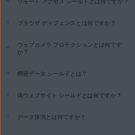
リモート アクセス シールドとは何ですか？
化
] チェックボックスを選択すると、そのアプリケーション
ウェブサイトで使用されているトラッキングシステムの詳細
が最優先で実行され、パソコンのパフォーマンスが向上しま
[
アカウントを保護
] をクリックします。
を見ることができ、ウェブサイトによるトラッキングを防止
す。
することができます。
ブラウザ ディフェンスとは何ですか？
リモート アクセス シールド
は、
AVG インターネット セキュ
サイレントモードの詳細については、次の記事を参照してく
AVG インターネット セキュリティ
または
AVG 無料アンチウ
AVG アカウント
の認証情報を入力して [
続行
] をクリ
リティ
に付属している機能です。パソコンにリモート接続で
ださい。
イルス
を
インストール
したら、Web ブラウザで AVG オンラ
ックします。
きる IP アドレスを制御し、無許可の接続をすべてブロック
イン セキュリティを手動で有効にする必要があります。[
サイレントモード：はじめに
します。
ウェブカメラ プロテクションとは何です
ブラウザ ディフェンス
は、
AVG インターネット セキュリテ
☰
メニュー
] ▸ [
ブラウザ拡張機能
] に移動して、使用する
サイレントモード：よく寄せられる質問
ィ
に付属している機能です。Web ブラウザに保存されたパ
デフォルトでは、リモート アクセス シールドは以下の接続
か？
Web ブラウザの横にある [
インストール
] をクリックし、画
スワードと Cookie を保護します。保護されていないと、ウ
をブロックします。
面の指示に従ってブラウザ拡張機能を有効にします。
ヒント:
ライセンスの購入時に入力したメ
ェブブラウザに保存されたパスワードはマルウェアや不必要
ールアドレスを使用して、AVG アカウントが
AVG オンライン セキュリティの有効化および使用の詳細に
高リスクの IP アドレス
からの接続。
なアプリケーションによる盗難に対して脆弱になります。ブ
機密データ シールドとは？
作成されています。AVG アカウントに初めて
ウェブカメラ プロテクション
は、
AVG インターネット セキ
ついては、次の記事をご参照ください。
ラウザ ディフェンスでは、保存されたパスワードにアクセス
BlueKeep
など、Microsoft のリモート デスクトップ プ
サインインする場合は、次の記事を参照して
ュリティ
に付属している機能です。無許可でパソコンのウェ
できるアプリを選択できます。また、ブラウザ ディフェンス
ロトコルの既知の脆弱性を使用した接続。
AVG オンライン セキュリティ - はじめに
ください。
AVG アカウントのアクティベート
ブカメラにアクセスしようとするアプリケーションやマルウ
は、個人情報と機密データを保護するために、ブラウザ
ェアをブロックします。ウェブカメラ プロテクションを有効
よく使用される、または盗まれた認証情報でシステムに
偽ウェブサイト シールドとは何ですか？
Cookieへのアクセスをブロックします。
機密データ シールド
は、
AVG インターネット セキュリティ
化しておくと、信頼されていないアプリケーションが画像や
繰り返しログインしようとする
ブルートフォース アタッ
に付属している機能です。個人の機密文書をスキャンして、
詳細については、次の記事を参照してください。
動画を撮影したり、パソコンからコンテンツを送信してプラ
ク（総当たり攻撃）
。
不正アクセスやマルウェアをブロックします。機密とみなさ
イバシーを侵害したりできなくなります。
れるファイルには、公開されるとプライバシーや身元情報を
AVG インターネット セキュリティのブラウザ ディフェン
データ抹消とは何ですか？
偽ウェブサイト シールド
は、
AVG インターネット セキュリ
リモート アクセス シールドが接続試行をブロックするたび
侵害する可能性のある個人情報が含まれています。機密デー
AVG は現在、ユーザー指定の電子メールアドレスとリンクさ
ウェブカメラ プロテクションの詳細については、次の記事を
ス：よく寄せられる質問
ティ
に付属している機能です。DNS（ドメインネームシステ
に AVG から通知されます。
タ シールドは、どのアプリケーションおよびユーザーが自分
れたオンラインアカウントが関わる漏洩を監視しています。
参照してください。
ム）ハイジャックからユーザーを保護します。DNS ハイジ
AVG インターネット セキュリティのブラウザ ディフェン
のファイルにアクセスするかをコントロールして、プライベ
リモート アクセス シールドを常に有効にしておくことをお