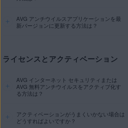
AVG アンチウイルスアプリケーションを最
次のダイレクトリンクを使用して、ご希望のAVG アンチウイ
重要:
AVG アンチウイルス
は、
DOS
、
Microsoft
ルスアプリをダウンロードしてください。
新バージョンに更新する方法は？
Windows
7 よりも前のエディション、
Microsoft
Windows Server
、サポート対象として指定されて
AVG インターネット セキュリティ
|
AVG 無料アンチウ
いないその他のオペレーティングシステムではサポ
イルス
ートされていません（互換性がないためインストー
AVG アンチウイルスを最新のアプリケーションバージョンに
ルできず、動作しません）。
更新する手順について詳しくは、次の記事をご参照くださ
インストール手順の詳細については、次の該当する記事をご
ライセンスとアクティベーション
い。
参照ください。
AVG アンチウイルスの更新
AVG インターネット セキュリティ
|
AVG 無料アンチウ
イルス
AVG インターネット セキュリティまたは
AVG 無料アンチウイルスをアクティブ化す
る方法は？
アクティベーションがうまくいかない場合は
AVG インターネット セキュリティ
をアクティベートする詳
しい手順については、次の記事を参照してください。
どうすればよいですか？