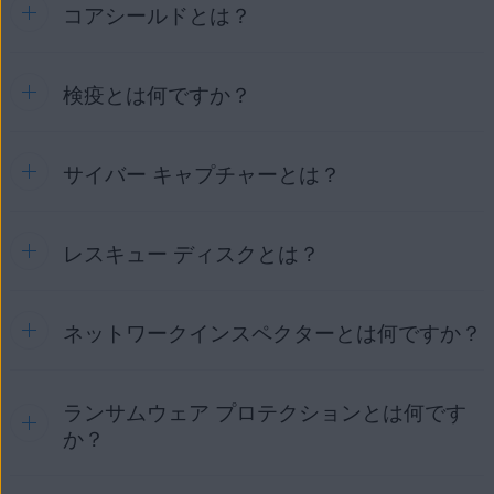
コアシールドとは？
スマート スキャン
は、以下を検出する包括的なスキャンで
す。
ウイルス
：PC のセキュリティとパフォーマンスに影響を
検疫とは何ですか？
コアシールド
は、AVG アンチウイルスの主要な保護コンポー
与える可能性がある、悪意のあるコードが含まれたファ
ネントです。デフォルトでは、最適な保護を提供するために
イル。
すべてのメイン シールドが有効になっています。メイン シ
保護されていないソフトウェア
：お使いのシステムにア
ールドは、次のシールドで構成されています。
サイバー キャプチャーとは？
検疫
は、潜在的な危険性のあるファイルを安全に保存でき
クセスするためにハッカーが使用する恐れがある、旧バ
る、あるいは分析のために AVG の脅威研究所にそれらのフ
ファイル シールド
: パソコンに保存されているプログラム
ージョンのソフトウェア。
ァイルを送ることができる、隔離された領域です。検疫にあ
とファイルを開いたり、実行、変更、または保存する前
悪いブラウザ アドオン
：通常、ユーザーが気付かないう
るファイルは、システムを実行したりデータにアクセスした
に、悪意のある脅威がないかスキャンします。マルウェ
レスキュー ディスクとは？
サイバーキャプチャー
は、まれに発生する疑わしいファイル
ちにインストールされ、ユーザーのシステムのパフォー
りできないため、ファイル内に含まれる悪意のあるコードが
アが検出された場合、ファイル シールドはそのプログラ
を検出して分析する機能です。このようなファイルを実行し
マンスに影響を与えるブラウザ拡張機能。
お使いのパソコンに害を及ぼすことはありません。
ムやファイルによってパソコンが感染するのを防ぎま
ようとすると、サイバーキャプチャーがパソコンからファイ
低機能な検索エンジン
す。
：検索結果の精度が低い、または
ルをロックしてAVG脅威研究所に送信します。ファイルは安
詳細については、次の記事を参照してください。
ネットワークインスペクターとは何ですか？
レスキュー ディスク
は、USB または CD 上に AVG アンチウ
ユーザーのプライバシーを害する恐れのあるデフォルト
全な仮想環境で分析されます。
挙動監視シールド
: お使いの PC のすべてのプロセスに、
イルス スキャナの起動可能バージョンを作成する機能です。
検疫 - はじめに
の検索エンジン。
悪意のあるコードの存在を示す疑わしい動作がないか
詳細については、次の記事を参照してください。
詳細については、次の記事を参照してください。
ネットワークの問題
を、リアルタイムで監視します。挙動監視シールドは、
：ルーターやネットワーク デバイス
ランサムウェア プロテクションとは何です
ネットワークインスペクター
は、ネットワークに脆弱性がな
サイバーキャプチャー：よく寄せられる質問
への攻撃につながる恐れのあるネットワークの脆弱性。
ウイルス定義データベースにファイルがまだ追加されて
AVG アンチウイルスのレスキュー ディスクを使用したパ
いかどうかをスキャンし、脅威に対して脆弱な可能性のある
か？
いない場合でも、他の既知の脅威との類似性に基づいて
ソコンのウイルススキャン
AVG アンチウイルスでのサイバーキャプチャーの管理
パフォーマンスの問題
：不要なファイル、アプリケーシ
潜在的なセキュリティの問題を特定する機能です。この機能
疑わしいファイルを検出してブロックします。
ョンなどのアイテム、または PC の操作に干渉する可能
は、ユーザーのネットワーク、そのネットワークに接続され