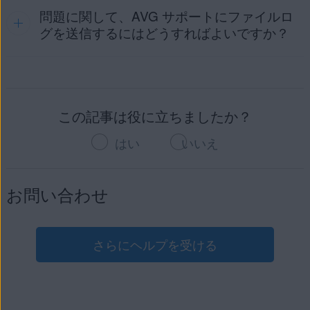
問題に関して、AVG サポートにファイルロ
はい。
AVG インターネット セキュリティ
の組み込みファイ
アウォールを使用している場合、Microsoft Windows のファ
グを送信するにはどうすればよいですか？
イアウォールは必要ありません。AVG の
強化ファイアウォー
ル
は、パソコンと外部ネットワークとの間のすべての通信を
監視し、不正な通信をブロックします。パソコン保護の安全
AVG SysInfoツールを使用してAVG サポートにファイルログ
性を高めるには、すべてのAVGプロテクションコンポーネン
を送信し、よくある問題のトラブルシューティングを行うこ
トを常に有効化しておくことを強く推奨します。
とができます。
この記事は役に立ちましたか？
[
☰
メニュー
] ▸ [
設定
] ▸ [
一般
] ▸ [
トラブルシューティング
]
はい
いいえ
に移動し、[
ログの送信
] をクリックします。
手順の詳細については、次の記事を参照してください。
お問い合わせ
AVG SysInfoを使用してサポートファイルを送信する
さらにヘルプを受ける