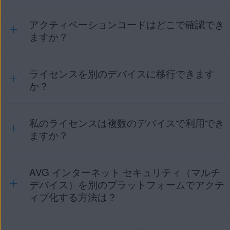
AVG インターネット セキュリティのアクティベート
アクティベーションコードはどこで確認でき
アクティベーションで問題が発生した場合は、次のように
ア
AVG 無料アンチウイルス
は、インストール後に自動的にアク
クティベーション コード
を使用してください。
ますか？
ティベートされます。ただし、12カ月が経過すると、アクテ
ィベーションを更新するように求めるダイアログが表示され
ハイフンを含むアクティベーション コードを正しく入
る場合があります。AVG 無料アンチウイルスを継続して利用
力したことを確認してください。
する方法については、次の記事を参照してください。
ライセンスを別のデバイスに移行できます
AVG アカウント
でいつでも現在のアクティベーション コ
ードを確認できます。詳細については、次の記事を参照して
か？
WindowsでのAVG 無料アンチウイルスのアクティブ化
所定の
ウェブフォーム
か
AVG アカウント
を使用
ください。
し、アクティベーションコードを再取得してから、再
AVG アカウントでのアクティベーションコードの確認
度アプリのアクティベートをお試しください。
私のライセンスは複数のデバイスで利用でき
はい。
AVG インターネット セキュリティ
（マルチデバイ
ス）
のライセンスは、
最大 10 台
の
Windows
、
Mac
、
ますか？
AVG アカウント
を使用してアクティベーションで問題が発生
Android
、
iOS
デバイスで同時にアクティベートできます。
した場合は、次のように対処してください。
AVG インターネット セキュリティ
（シングルデバイス）
の
AVG インターネット セキュリティのライセンスとリンク
ライセンスは、一度に
AVG インターネット セキュリティ（マルチ
1 台のデバイス
でアクティベートし、
AVG インターネット セキュリティ
（シングルデバイス）
の
された AVG アカウントの認証情報を入力していることを
同じプラットフォーム上の別のデバイスに移行することがで
ライセンスは、1 台のデバイスを保護します。AVG インター
デバイス）を別のプラットフォームでアクテ
確認してください。確認するには、ウェブ ブラウザで
きます。詳しい手順については、次の記事を参照してくださ
ネット セキュリティ（シングルデバイス）の使用可能なライ
ィブ化する方法は？
AVG アカウント
にサイン インして［
ライセンス
］タイ
い。
センスは以下のとおりです。
ルをクリックし、リンクされたライセンスのリストを表
示します。
別のデバイスへのAVGライセンスの移行
AVG インターネット セキュリティ
（
Windows
版）