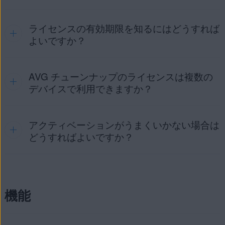
ライセンスの有効期限を知るにはどうすれば
AVG チューンナップは有料アプリであり、使用するにはライ
センスが必要です。アクティブ化の手順の詳細については、
よいですか？
次の記事を参照してください。
AVG チューンナップのアクティベート
AVG チューンナップのライセンスは複数の
AVG チューンナップを開き
、サイドメニューの上にカー
ソルを置いて、[
設定
] をクリックして、[
ライセンス
] タブを
デバイスで利用できますか？
選択します。ライセンスの期間と有効期限日は
お客様のライ
センス
に一覧表示されています。
ヒント:
ライセンスの
購入
時に入力したメール
アクティベーションがうまくいかない場合は
AVG チューンナップは、
購入
時に指定した台数のデバイス
アドレスを使用して、AVG アカウントが作成されま
で同時にアクティブ化できます。デバイスの数は注文確認メ
どうすればよいですか？
した。AVG アカウントに初めてサインインする場合
ール、またはAVGチューンナップサブスクリプションを含む
は、次の記事を参照してください。
AVG アカウント
AVGアカウント
で確認することができます。
のアクティベート
購入済みライセンスのデバイス数上限に達した場合は、以下
最も一般的なアクティベーションの問題を解決する方法につ
の手順に従って、新しいデバイスで AVG チューンナップを
いては、次の記事をご参照ください。
機能
使い始めることができます。
AVG アプリにおけるアクティベーションの問題のトラブ
ルシューティング
現在のデバイスの 1 台から、AVG チューンナップを
アンインストール
します。