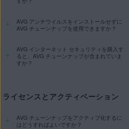
すか？
AVG チューンナップのインストール
AVG チューンナップのアクティベート
AVG アンチウイルスをインストールせずに
はい。
AVG チューンナップをインストール
すると、期間限定
で
すべての機能
を無料で利用できるようになります。無料
AVG チューンナップを使用できますか？
トライアルに登録するには、お支払い方法が必要です。トラ
イアルが終了すると、キャンセルされていない限り、有料サ
ブスクリプションが開始されます。
AVG インターネット セキュリティを購入す
はい。AVG チューンナップは、
AVG アンチウイルス
また
は
AVG インターネット セキュリティ
をインストールせず
ると、AVG チューンナップが含まれていま
に、スタンドアロン アプリケーションとして Windows デバ
すか？
イスにインストールすることができます。
いいえ。AVG チューンナップを使用するには別途、有償ライ
センスが必要です。
AVG インターネット セキュリティのラ
ライセンスとアクティベーション
イセンス
を使用して、AVG チューンナップをアクティベー
トすることはできません。
AVG チューンナップをアクティブ化するに
はどうすればよいですか？