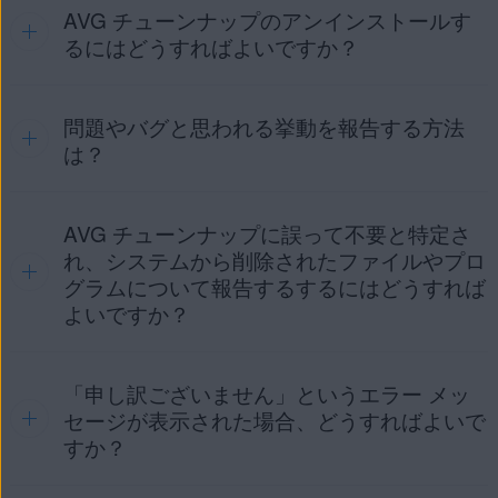
必要に応じて、プライバシー設定の横にあるボックス
Cookie 許可リスト
:
AVG チューンナップのアンインストールす
にチェックを入れたり、外したりします。
るにはどうすればよいですか？
上部のテキストボックスにWebサイトの
URL（
example.com
など）を入力し、
追加
をクリ
ックします。
問題やバグと思われる挙動を報告する方法
アンインストール手順の詳細については、次の記事をご参照
ください。
は？
…または、下部のテキストボックスで一般的な
Webサイトの一覧からWebサイトを選択し、[
追加
]
AVG チューンナップのアンインストール
をクリックします。
AVG チューンナップに誤って不要と特定さ
AVG チューンナップの実行結果が予期しないものだったり、
これで、選択した Webサイトが Cookie の消去か
エラー メッセージが表示されたりした場合は、チケットを送
れ、システムから削除されたファイルやプロ
ら除外されます。
信して、
AVG サポート
に問題をご報告ください。
グラムについて報告するするにはどうすれば
よいですか？
エラーを再現する方法についての詳細な説明と、次の情報を
お送りください。
お使いの Windows のバージョンと Windows デバイスの
「申し訳ございません」というエラー メッ
ユーザーが保持したいと考えていたファイルやアプリケーシ
ブランド名、機種、グラフィック カード。
注意:
Cookie 許可リスト
の調整は、
AVG セキュ
ョンを AVG チューンナップが無効にしたり、削除したりし
セージが表示された場合、どうすればよいで
ア ブラウザ
、
Google Chrome
、
Mozilla Firefox
、
問題についての詳細な説明と、問題が生じるまでの操作
た場合は、
AVG サポート
までその問題をご報告くださ
すか？
および
Microsoft Edge
でのみ使用できます。
の順序。
い。ファイルまたはアプリケーションの正確な名前、関連す
るすべての情報、望ましくない結果を記入してください。
表示されたエラー メッセージ。