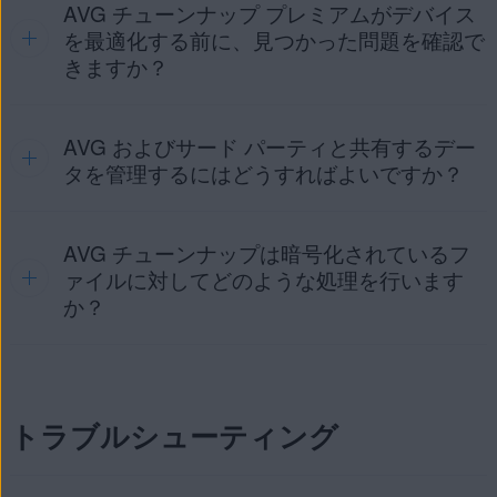
システムの不要ファイル
：多くの領域を占有してシステ
リの一般的な問題を確認し、サポートチームに送信する
AVG チューンナップ プレミアムがデバイス
AVG チューンナップ プレミアムでは、ブラウザ データが消
ューンナップ プレミアムを開き
、サイドメニューにマウ
ムの動作速度を低下させる不要なファイル（ドライバパ
ログを収集します。
去されるまでの保管期間を選択できます。ログイン状態を維
を最適化する前に、見つかった問題を確認で
ッケージ、一時ファイル、ログファイルなど）。
スカーソルを合わせ、[
設定
] （歯車アイコン）をクリッ
持したいウェブサイトの例外を作成することもできます。
きますか？
開発者設定
：アプリケーションを閉じた時の AVG チュー
クします。[
プログラムの管理
] タブから次のオプションを利
ブラウザキャッシュ
：ダウンロードされたファイル
ンナップ プレミアムの動作を制御する高度な設定を行い
ブラウザ クリーナーの設定を管理するには、
AVG チューン
用できます。
（Webサイトから取得した画像ファイルなど）が保存さ
ます。これらの設定を無効にすると、AVG チューンナッ
ナップを開き
、サイドメニューの上にマウスカーソルを置
れている、パソコン上の一時保存場所。
プ プレミアムが正しく動作しなくなる可能性がありま
アンインストールシミュレータ
：必要不可欠なプログラ
AVG およびサード パーティと共有するデー
はい。AVG チューンナップ プレミアムによるスキャンが完
いてから、[
設定
] （歯車アイコン）をクリックします。
す。
ムを失うリスクなしに、ソフトウェアの削除を実行する
Cookie
：閲覧したWebサイトに関する情報を記録するデ
了すると、見つかった問題を確認して管理できます。
[
ブラウザ クリーナー
タを管理するにはどうすればよいですか？
] タブから次のオプションを利用できま
ための安全にシミュレーションされた環境を表示しま
ータファイル。
す。
自動クリーニング機能を有効化すると、カテゴリの横の矢印
す。アンインストールシミュレータのリスト上のプログ
閲覧履歴とダウンロード履歴
：お使いのブラウザで閲覧
をクリックして個別の項目を表示することで、AVG チューン
ラムがWindowsデバイスから完全に削除されるタイミン
クリーニングの遅延
:
されたウェブサイトとダウンロードされたファイルの履
ナップ プレミアムが自動的に削除する許可を持つ項目を選択
AVG チューンナップは暗号化されているフ
個人のプライバシー設定を変更するには、次の手順を実行し
グを選択します。
歴（このオプションではファイルの一覧のみが削除さ
できます。また、自動的に削除しない項目を手動で選択解除
ます。
ァイルに対してどのような処理を行います
[
Cookies
] または [
閲覧履歴
] の下にあるドロップ
アプリ アンインストーラー
：使用しなくなったプログラ
れ、Windows デバイスに保存されているファイルは削除
することができます。
ダウンメニューをクリックし、AVG チューンナッ
か？
ムを完全に削除できます。プログラムが使用されていな
されません
）。
AVG チューンナップ プレミアムを開き
、サイドメ
プがウェブブラウザに保持する期間を指定しま
いとして分類されるまでの期間を選択します。
す。
ニューの上にマウスカーソルを置いて [
設定
] （歯
自動クリーニングの設定方法については、次の記事を参照し
ソフトウェア アップデーター
：よりスムーズで安全な操
車アイコン）をクリックします。
てください。
AVG チューンナップ は、ユーザーのプライバシーとセキュ
作のために、更新プログラムを見つけてインストールし
指定した期間が経過すると、AVG チューンナップ
リティを確実に保護するために、暗号化されているパーティ
ます。機能により、古くなったアプリケーションを処理
AVG チューンナップ - はじめに
トラブルシューティング
プレミアムにより、Cookie や閲覧履歴が削除され
[
プライバシー
] タブを選択します。
ションとファイルは無視します。ハード ドライブ全体が暗号
する方法を選択します。
ます。
化されている場合、AVG チューンナップはスキャンを実行し
てシステムを最適化することができません。