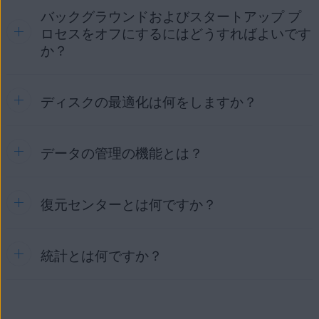
リックします。クラウドアカウントにサインインし、スキャ
ク領域を使用している可能性があるファイルを削除する
バックグラウンドおよびスタートアップ プ
プログラムの管理
では、Windows デバイスをスキャンして
ンを実行した後、結果を確認して削除する項目を選択しま
のに役立ちます。システム、アプリケーション、または
古くなったアプリケーションや使用されていないアプリケー
ロセスをオフにするにはどうすればよいです
す。
インストーラによって作成された、一時ファイル、ロ
ションを検出して、簡単に更新、アンインストール、または
か？
グ、キャッシュデータなどの残留ファイルを確認してク
アンインストールのシミュレーションができます。これによ
リーニングできます。
り、アプリケーションの動作を最適化し、システム リソース
を解放できます。
プログラムの管理
スキャンは次のコンポー
ディスクの最適化は何をしますか？
特定のアプリケーションはバックグラウンドでサイレント実
ネントで構成されています：
行されるため、システムの動作速度が低下します。AVG チュ
重要:
スキャン中にクリーニングの
ダウンロ
ーンナップ プレミアムは、このようなアプリケーションがな
ソフトウェア アップデーター
：インストール済みアプリ
ード
オプションを選択する場合は、ダウンロー
いかスキャンし、それらを安全にスリープ状態にして、パフ
ケーションの更新プログラムを見つけてインストールし
データの管理の機能とは？
ディスクの最適化
機能には、Windows デバイスのディスク
ド フォルダに重要なファイルや替えのきかない
ォーマンスを引き上げます。
ます。この機能が古くなったプログラムをどのように処
の信頼性とパフォーマンスの向上に役立つ次のコンポーネン
ファイルが含まれていないことを確認してから続
理するかを選択できます。
トが含まれています：
AVG チューンナップを使用してリソースを保存する方法につ
行してください。
いては、次の記事をご参照ください。
プロセス
: バックグラウンドでサイレントに実行され、シ
復元センターとは何ですか？
データの管理
では、Windows デバイスをスキャンして削除
ディスク ドクター
：破損したファイルが原因で発生した
ステムの動作を遅くする可能性があるアプリケーション
または破損したファイルを復元したり、プライバシー保護を
問題をスキャンすることで、ハードディスクのエラーを
AVG チューンナップ - はじめに
を特定します。この機能では、これらのアプリケーショ
強化するためにファイルを完全に削除したりできます。以下
チェックし、修復し、防止するのに役立ちます。修復せ
ンを安全にスリープ状態にします。
のコンポーネントで構成されています:
［
ブラウザ クリーナー
］: ウェブ閲覧時に Windows デバ
ずに放置すると、このような問題はクラッシュ、想定外
統計とは何ですか？
復元センター
により、AVG チューンナップ プレミアムが
イスに保存されるブラウザ キャッシュ、Cookie、履歴な
アンインストールシミュレータ
：ソフトウェアをすぐに
の動作、起動時の問題、またはデータの損失につながる
Windows デバイスに対して行った特定の変更を元に戻すこ
データ リカバリ
：ハードドライブや他のストレージデバ
どの残留ファイルとトラッキング データの削除に役立ち
アンインストールせずに削除の練習ができるシミュレー
場合があります。
とができます。変更を元に戻すには、次の手順を実行しま
イスから削除されたファイルを復元するのに役立ちま
ます。
ション環境を提供します。アンインストールシミュレー
す。サイドメニューにカーソルを合わせて、[
復元センター
]
す。
ディスクデフラグツール
：同じファイルの断片が一緒に
統計
画面に、AVG チューンナップ プレミアムで完了した操
タのリストにあるプログラムが Windows デバイスから完
をクリックしてアクションのリストを表示し、元に戻す変更
格納されるように、ハードディスク上のファイルを再編