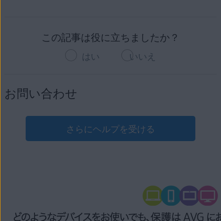
トラブルシューティング手順の詳細については、次の記事を
問題発生後に Windows デバイスに生じた変化。
ご参照ください。
この記事は役に立ちましたか？
AVG アプリケーションの読み込みが失敗した場合のトラ
ブルシューティング
はい
いいえ
お問い合わせ
さらにヘルプを受ける