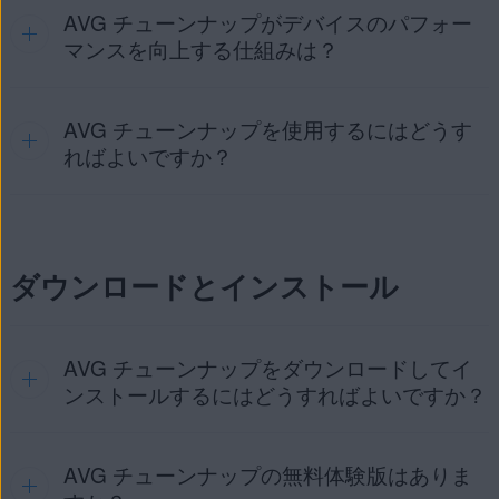
AVG チューンナップがデバイスのパフォー
AVG チューンナップは、不要なアイテムやパフォーマンスの
問題を検出するためのさまざまなスキャン機能を備えた最適
マンスを向上する仕組みは？
化ツールです。これらのスキャンは、ディスクの領域を解放
し、システムの速度を向上させるのに役立ちます。
AVG チューンナップを使用するにはどうす
頻繁に使用していると、Windows デバイスの信頼性とパフ
ォーマンスが低下し始めます。次のような問題が発生する場
ればよいですか？
合があります。
アプリケーションの異常な速度低下、クラッシュ、フリ
AVG チューンナップの使用を開始する手順の詳細について
ーズ。
は、次の記事をご参照ください。
ディスク領域の不足。
ダウンロードとインストール
AVG チューンナップ - はじめに
「ブロートウェア」アプリケーションからのポップアッ
プ。
AVG チューンナップをダウンロードしてイ
Windows デバイス起動時の問題。
ンストールするにはどうすればよいですか？
AVG チューンナップで Windows デバイスの問題をスキャン
し解決すると、Windows デバイスの速度を向上させ、ディ
スク領域を解放し、不要なアプリケーションを削除し、破損
AVG チューンナップの無料体験版はありま
インストールとアクティベーションの手順の詳細について
した内蔵ドライブを修復できる場合があります。
は、次の記事をご参照ください。