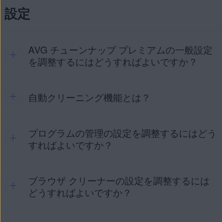
作が表示されます。過去30日間に、アプリで完了した操作の
全に削除されるタイミングを選択できます。
データ シュレッダー
：ファイルを永久に削除して復元不
の横にある [
元に戻す
] をクリックします。
設定
成してパフォーマンスを向上させるのに役立ちます。
概要が表示されます。
可能にします。
アプリ アンインストーラー
：使用しなくなったプログラ
重要:
フル
モードを選択すると、ブラウザ ク
ディスク最適化ツール
：ハードディスクにデータを保存
ムを完全に削除できます。アプリケーションが未使用と
リーナーは選択したブラウザに保存された自動入
する方法を最適化することで、システムパフォーマンス
して分類されるまでの期間を設定できます。
力データを削除します。
の向上に役立ちます。
AVG チューンナップ プレミアムの一般設定
注意:
AVG チューンナップ プレミアムのすべて
の操作を取り消すことができるわけではありませ
を調整するにはどうすればよいですか？
ん。
[
設定
] （歯車アイコン）をクリックして、
AVG チューンナップ プレミアムがいつバックアップ
クラウド クリーナー
：重複ファイル、大容量ファイル、
を作成し、どのくらいの間バックアップを保存する
自動クリーニング機能とは？
古いファイルを特定して削除することで、ネット上のス
AVG チューンナップ プレミアムを開き
、サイドメニュー
かを指定します。AVG チューンナップ プレミアムは
トレージの領域を開放するのに役立ちます。
の上にカーソルを置いて [
設定
]（歯車アイコン）をクリ
保存されたバックアップを使用して、変更を元に戻
ックします。[
一般
] タブでは、次のオプションが利用できま
破損したレジストリキー
：古くなっている、または有効
します。
す。
プログラムの管理の設定を調整するにはどう
自動クリーニング機能
でなくなっている可能性があるレジストリのエントリを
では、自動クリーニングのスケジュー
ルを設定し、定期的にクリーニングする項目を選択できま
削除するのに役立ちます。
すればよいですか？
言語
：アプリケーションの言語を変更します。
す：
機能しなくなったショートカット
：存在しなくなったフ
復元センター
：バックアップを作成するカテゴリを選択
ァイルまたはアプリケーションを指す無効なショートカ
破損したレジストリキー
：古くなっている、または破損
します。
ットを削除するのに役立ちます。
ブラウザ クリーナーの設定を調整するには
［
プログラムの管理
］機能は、一般的なサードパーティ製ソ
している可能性があるシステムレジストリ内のリンク。
デスクトップ通知
：重要な問題やスキャンが完了したと
フトウェアを最新状態に保つことで潜在的なセキュリティ リ
どうすればよいですか？
機能しなくなったショートカット
：存在しないファイル
きの通知を有効または無効にします。
スクを排除し、システムの全体的なパフォーマンスを向上し
やアプリケーションへの無効なショートカット。
ます。Windows デバイスで AVG チューンナップが古くなっ
AVG サポートツール
：サポートツールを使用して、アプ
たプログラムを検出したときの反応を指定するには、
AVG チ