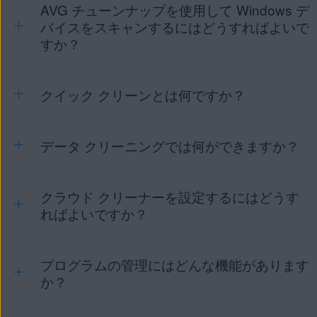
AVG チューンナップを使用して Windows デ
問題が続く場合は、
AVG サポート
にお問い合わせくださ
い。
バイスをスキャンするにはどうすればよいで
AVG チューンナップを新しいデバイスに
インストール
すか？
します。
AVG チューンナップを新しいデバイスで
アクティブ化
クイック クリーンとは何ですか？
初めてAVGチューンナップ プレミアムを使用する場合、イン
します。
ストール後にアプリケーションが自動的に開きます。一般ス
キャンを実行するには、[
今すぐスキャン
] をクリックしま
す。次回以降のスキャンでは、メインダッシュボードの [
再
データ クリーニングでは何ができますか？
クイック クリーン
は、初回スキャン後にメイン ダッシュボ
スキャン
] ボタンを使用します。
ードで利用できます。主要なチューンナップカテゴリ（シス
テムの不要ファイル、ブラウザのデータ、レジストリのエン
一般スキャンでは、クリーニングできる項目、更新またはス
トリ、破損したショートカット）を 1 つの操作にまとめるこ
リープ状態にできるアプリ、およびその他の推奨される最適
クラウド クリーナーを設定するにはどうす
データ クリーニング
スキャンを実行すると、キャッシュ、
とで、一般的な問題を素早く削除します。
化アクションを特定します。
ログ、ダウンロードデータ、ゴミ箱のデータ、破損したファ
ればよいですか？
イルを削除してディスク領域を解放し、システムのパフォー
高速なメンテナンススキャンには、クイック クリーンを使用
マンスを向上させるのに役立ちます。データ クリーニング
します。より詳細に操作するには、サイドメニューから個別
スキャンには複数のコンポーネントが含まれており、それぞ
の機能（[
ディスク クリーナー
] や [
ブラウザ クリーナー
] な
プログラムの管理にはどんな機能があります
AVG チューンナップ プレミアムを開き
、サイドメニュー
れが特定の種類の不要データを特定して削除するように設計
ど）を開きます。
の上にカーソルを置いて、[
データ クリーニング
] ▸ [
クラウド
か？
されています：
クリーナー
] を選択します。サポートされているサービス
（
Dropbox
または
OneDrive
）の横にある [
Connect
] をク
ディスク クリーナー
：Windows デバイスで多くのディス