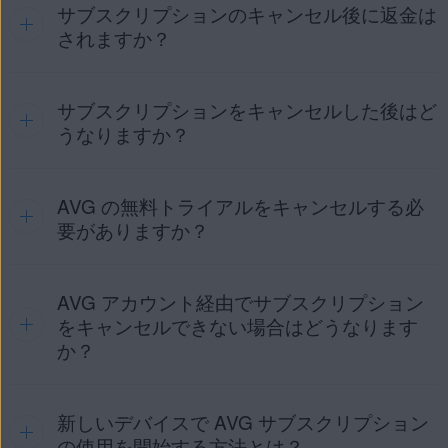
サブスクリプションのキャンセル後に返金は
キャンセルのオプション：
されますか？
AVG アカウ
AVG サポー
GOOGLE
APP
PLAY
STORE
ント
ト
サブスクリプションをキャンセルした後はど
返金の条件および AVG の返金に関するポリシー、返金を申
注意:
このセクションに記載されている情報は、
請する方法についての詳細は、次の記事をご参照ください。
うなりますか？
AVG の公式ウェブサイト
で購入したサブスクリプシ
以下のリンクを使用して AVG アカウントにサインイ
AVG サブスクリプションの返金の申し込み
ョンと、Windows または Mac 上の
AVG アプリケー
ンします。
ション
経由で購入したサブスクリプションを対象と
AVG の無料トライアルをキャンセルする必
AVG サブスクリプションをキャンセルした後、現在のサブス
しています。
https://id.avg.com/sign-in
クリプション期間が終了するまでは、有料の AVG 製品を引
要がありますか？
き続きご利用いただけます。その時点でサブスクリプション
注意:
AVG サブスクリプションをキャンセルした
を更新していただくこともできます。更新がなければ、有料
後、現在のサブスクリプション期間が終了するまで
[
マイ サブスクリプション
] タイルで [
サブスクリプシ
有料の AVG 製品を使用しない場合は、
次の請求日まで
に
サ
の製品および機能へのアクセス権が失われます。
AVG アカウント経由でサブスクリプション
無料トライアルの開始前に決済カード情報を入力しており、
は、有料の AVG 製品を引き続きご利用いただけま
ョンを管理
] をクリックします。
ブスクリプションをキャンセル
して、今後の請求を停止する
有料機能の継続利用をご希望されない場合は、無料トライア
をキャンセルできない場合はどうなります
す。
必要があります。
ルが終了する前にトライアル サブスクリプションをキャンセ
か？
キャンセルするサブスクリプションの下の［
サブスク
請求日は購入したサブスクリプションのタイプによって異な
ルしていただく必要があります。トライアル サブスクリプシ
リプション解除
注意:
AVG サブスクリプションをキャンセルして
］をクリックします。
ります。
ョンをキャンセルしていただかないと、無料トライアルの最
も、サブスクリプションに残っている期間は返金
さ
終日に、次のサブスクリプション期間の料金が請求されま
1、2、3 年間のサブスクリプション：
れません
。AVG の返金ポリシーと返金の申請方法に
ご請求日は、次の
新しいデバイスで AVG サブスクリプション
以下の解決方法をお試しください。
画面の指示に従って、キャンセルを完了します。
す。
サブスクリプション期間 (さらに 1 年間) の開始日の最大
関する詳細は、以下の記事をご参照ください。
AVG
の使用を開始する方法とは？