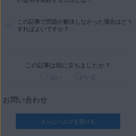
AVG アカウントにログインするには、サブスクリプショ
AVG サブスクリプションのキャンセル
35 日前です。
サブスクリプションの返金の申し込み
に関する手順に従って
ンの購入時に指定したメールアドレスを入力します。
ください。これは、AVG のトライアル サブスクリプション
AVG アカウント経由でサブスクリプションをキャンセルする
AVG トライアル サブスクリプション：
ご請求日は無料ト
AVG アカウントに初めてサインインする場合は、次の記
にも適用されます。
手順の詳細については、次の記事をご参照ください。
ライアル期間の終了日です。
この記事で問題が解決しなかった場合はどう
AVG サブスクリプションを別のデバイスに移行する方法につ
事を参照してください。
いては、次の記事を参照してください。
すればよいですか？
AVG アカウント経由での AVG サブスクリプションのキャ
次の請求日は、次の場所で確認できます。
AVG アカウントのアクティベート
ンセル
別のデバイスへの AVG サブスクリプションの移行
注意:
無料トライアルの開始前に決済カード情報
notification@emails.avg.com
または
Google Play ストア
や
App Store
経由で購入したサブス
の入力が
不要
だった場合は、無料トライアルをキャ
no.reply@avg.com
からのリマインダー メール。AVG
この記事で問題が解決しない場合は、
AVG サポート
に連
クリプションは、AVG アカウントを使用してキャンセル
ンセルする必要はありません。
サブスクリプションの料金が請求される前に、必ず事前
絡してサポートを受けることをお勧めします。
することはできません。これらのベンダー経由でのサブ
にメールでお知らせします。
この記事は役に立ちましたか？
スクリプションのキャンセル手順については、以下の記
サブスクリプションの購入時に指定したメールアドレス
事をご参照ください。
はい
いいえ
にリンクされている
AVG アカウント
。各サブスクリプ
Google Play ストアまたは App Store 経由での AVG
ションの次回請求日は、［
次の請求日
］の横の［
マイ サ
サブスクリプションのキャンセル
ブスクリプション
］画面に表示されます。
お問い合わせ
AVG アカウントに AVG サブスクリプションが表示されな
お客様の現在の AVG サブスクリプションの有効期限が切れ
い場合は、
AVG サポート
に連絡すると、サブスクリプ
る前に、通常の請求期間内にお支払いを処理できない場合、
ションをお客様の AVG アカウントと
手動でリンク
いたし
当社は、お支払い期限後、最大 14 日間、保留中のお支払い
ます。
さらにヘルプを受ける
の処理を試行します。