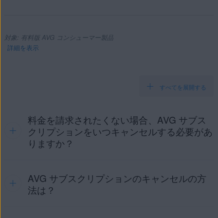
対象: 有料版 AVG コンシューマー製品
詳細を表示
すべてを展開する
製品:
有料版 AVG コンシューマー製品
料金を請求されたくない場合、AVG サブス
クリプションをいつキャンセルする必要があ
オペレーティング システム:
りますか？
サポートされているすべてのオペレーティング システム
AVG サブスクリプションのキャンセルの方
購入する方法に応じて、以下の関連タブの情報をご参照くだ
さい。
法は？
AVG
GOOGLE PLAY
APP STORE
ストア