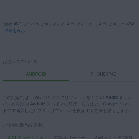
対象: AVG モバイル セキュリティ, AVG クリーナー, AVG セキュア VPN
詳細を表示
製品:
お使いのデバイス:
AVG モバイル セキュリティ
ANDROID
IPHONE/IPAD
AVG クリーナー
AVG セキュア VPN
この記事では、AVG のサブスクリプションを 1 台の
Android
デバ
オペレーティング システム:
イスから別の Android デバイスに移行する方法と、Google Play ス
トアで購入したサブスクリプションを復元する方法を説明します。
Android、iOS
ご使用の製品を選択:
AVG アンチウイル
AVG クリーナー
AVG セキュア VPN