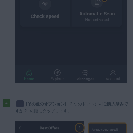
⋮
[
その他のオプション
]（3 つのドット）▸ [
ご購入済みで
すか？
] の順にタップします。