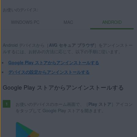
Professional / Enterprise / Ultimate - Service Pack 1 with
お使いのデバイス:
Convenient Rollup Update、32 / 64 ビット
WINDOWS PC
MAC
ANDROID
Apple macOS 13.x（Ventura）
Apple macOS 12.x（Monterey）
Apple macOS 11.x（Big Sur）
Android デバイスから［
AVG セキュア ブラウザ
］をアンインストー
ルするには、お好みの方法に応じて、以下の手順に従います。
Google Android 9.0（Pie、API 28）以降
Google Play ストアからアンインストールする
デバイスの設定からアンインストールする
Google Play ストアからアンインストールする
お使いのデバイスのホーム画面で、［
Play ストア
］アイコン
をタップして Google Play ストアを開きます。