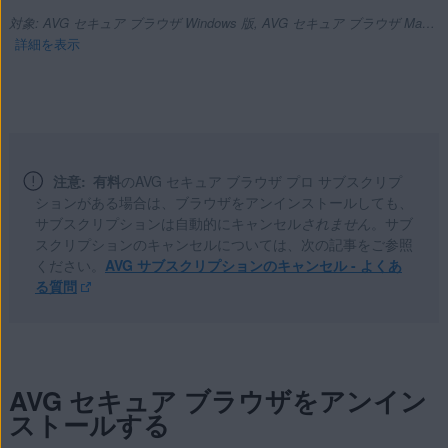
対象: AVG セキュア ブラウザ Windows 版, AVG セキュア ブラウザ Mac 版, AVG セキュア ブラウザ Android 版
詳細を表示
製品:
AVG セキュア ブラウザ 117.x Windows 版
注意:
有料
のAVG セキュア ブラウザ プロ サブスクリプ
AVG セキュア ブラウザ 117.x Mac 版
ションがある場合は、ブラウザをアンインストールしても、
AVG セキュア ブラウザ 7.x Android 版
サブスクリプションは自動的にキャンセル
されません
。サブ
スクリプションのキャンセルについては、次の記事をご参照
ください。
AVG サブスクリプションのキャンセル - よくあ
オペレーティング システム:
る質問
Microsoft Windows 11 Home / Pro / Enterprise / Education
Microsoft Windows 10 Home / Pro / Enterprise / Education -
32 / 64 ビット
Microsoft Windows 8.1 / Pro / Enterprise - 32 / 64 ビット
AVG セキュア ブラウザをアンイン
Microsoft Windows 8 / Pro / Enterprise - 32 / 64 ビット
ストールする
Microsoft Windows 7 Home Basic / Home Premium /