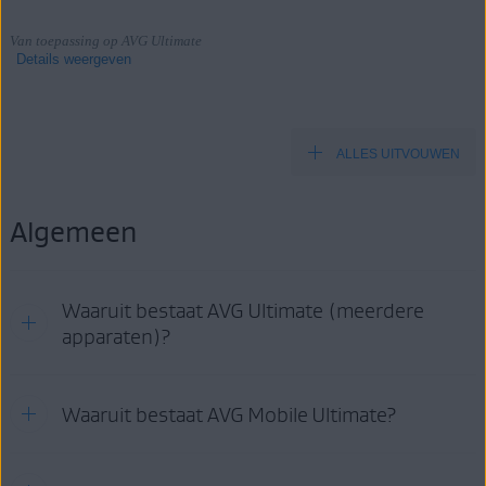
Van toepassing op AVG Ultimate
Details weergeven
ALLES UITVOUWEN
Producten:
AVG Ultimate
Algemeen
Besturingssystemen:
Windows, macOS, Android en iOS
Waaruit bestaat AVG Ultimate (meerdere
apparaten)?
Met een abonnement op
Waaruit bestaat AVG Mobile Ultimate?
AVG Ultimate (meerdere apparaten)
kunt u gebruikmaken van elk van de vier app-pakketten die
hieronder staan vermeld:
Voor Windows