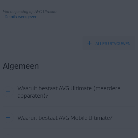
Van toepassing op AVG Ultimate
Details weergeven
ALLES UITVOUWEN
Producten:
AVG Ultimate
Algemeen
Besturingssystemen:
Windows, macOS, Android en iOS
Waaruit bestaat AVG Ultimate (meerdere
apparaten)?
Met een abonnement op
Waaruit bestaat AVG Mobile Ultimate?
AVG Ultimate (meerdere apparaten)
kunt u gebruikmaken van elk van de vier app-pakketten die
hieronder staan vermeld:
Voor Windows