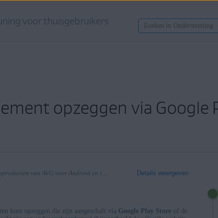
ning voor thuisgebruikers
ment opzeggen via Google Pl
Van toepassing op Alle betaalde consumentenproducten van AVG voor Android en iOS
Details weergeven
ten kunt opzeggen die zijn aangeschaft via
Google Play Store
of de