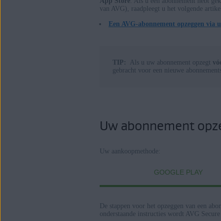
App Store
. Als u een abonnement hebt gek
van AVG), raadpleegt u het volgende artike
Alle betaalde consumentenproducten
Een AVG-abonnement opzeggen via 
Besturingssystemen:
Google Android 5.0 (Lollipop, API 21
TIP:
Als u uw abonnement opzegt
vó
gebracht voor een nieuwe abonnements
Apple iOS 11.0 of nieuwer
Uw abonnement opz
Uw aankoopmethode:
GOOGLE PLAY
De stappen voor het opzeggen van een abon
onderstaande instructies wordt AVG Secure