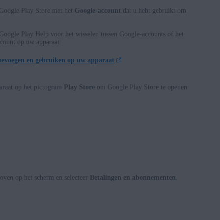
 Google Play Store met het
Google-account
dat u hebt gebruikt om
 Google Play Help voor het wisselen tussen Google-accounts of het
count op uw apparaat:
oevoegen en gebruiken op uw apparaat
araat op het pictogram
Play Store
om Google Play Store te openen.
boven op het scherm en selecteer
Betalingen en abonnementen
.