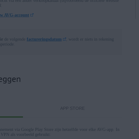
ocht via een ander verkoopkanaal (bijvoorbeeld de officiële website
l:
 van AVG voor Android en iOS
uw AVG-account
) of nieuwer
ór
de volgende
factureringsdatum
, wordt er niets in rekening
periode.
eggen
APP STORE
nement via Google Play Store zijn hetzelfde voor elke AVG-app. In
 VPN als voorbeeld gebruikt: